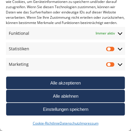
wie Cookies, um Geräteinformationen zu speichern und/oder darauf
verschiedene Ideen entwickelt, um
zuzugreifen. Wenn Sie diesen Technologien zustimmen, können wir
Fotografie als Geschenk mit
Daten wie das Surfverhalten oder eindeutige IDs auf dieser Website
gestalterischem Anspruch zu
verarbeiten. Wenn Sie Ihre Zustimmung nicht erteilen oder zurückziehen,
können bestimmte Merkmale und Funktionen beeinträchtigt werden.
präsentieren. Der Bildband als
individuelles Erinnerungsstück Der
Funktional
Immer aktiv
WhiteWall Bildband eignet sich, um
persönliche oder künstlerische
Statistiken
Projekte…
Statis
FOTOTIPP LESEN
Marketing
Marke
Alle akzeptieren
Alle ablehnen
MOTIVTIPP FÜR HALLOWEEN IN DEN
Einstellungen speichern
USA: SLEEPY HOLLOW – WO DER NEBEL
GESCHICHTEN ERZÄHLT
Cookie-Richtlinie
Datenschutz
Impressum
27. Oktober 2025