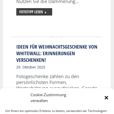
Nutzen Sie die Dämmerung…
FOTOTIPP LESEN
IDEEN FÜR WEIHNACHTSGESCHENKE VON
WHITEWALL: ERINNERUNGEN
VERSCHENKEN!
29. Oktober 2025
Fotogeschenke zählen zu den
persönlichsten Formen,
Wertschätzung auszudrücken. Gerade
zum Jahresende bieten sie
Cookie-Zustimmung
Gelegenheit, besondere Momente in
verwalten
bleibender Form weiterzugeben.
WhiteWall hat für die Saison 2025
Um Ihnen ein optimales Erlebnis zu bieten, verwenden wir Technologien