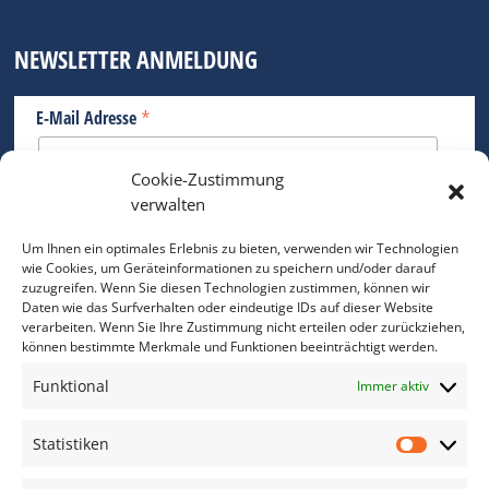
NEWSLETTER ANMELDUNG
*
E-Mail Adresse
Cookie-Zustimmung
Bitte geben Sie Ihre E-Mail Adresse ein.
verwalten
*
verpflichtend
Um Ihnen ein optimales Erlebnis zu bieten, verwenden wir Technologien
wie Cookies, um Geräteinformationen zu speichern und/oder darauf
zuzugreifen. Wenn Sie diesen Technologien zustimmen, können wir
Daten wie das Surfverhalten oder eindeutige IDs auf dieser Website
verarbeiten. Wenn Sie Ihre Zustimmung nicht erteilen oder zurückziehen,
können bestimmte Merkmale und Funktionen beeinträchtigt werden.
DAS FOTO PRAXIS LEXIKON
Funktional
Immer aktiv
www.foto-praxis-lexikon.de
Statistiken
Statis
DAS FOTO PORTAL AUF FACEBOOK