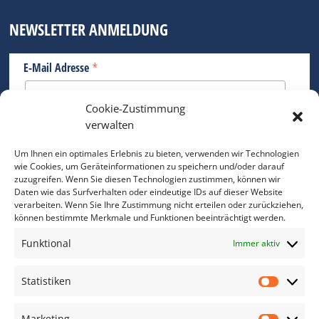
NEWSLETTER ANMELDUNG
*
E-Mail Adresse
Cookie-Zustimmung
Bitte geben Sie Ihre E-Mail Adresse ein.
verwalten
*
verpflichtend
Um Ihnen ein optimales Erlebnis zu bieten, verwenden wir Technologien
wie Cookies, um Geräteinformationen zu speichern und/oder darauf
zuzugreifen. Wenn Sie diesen Technologien zustimmen, können wir
Daten wie das Surfverhalten oder eindeutige IDs auf dieser Website
verarbeiten. Wenn Sie Ihre Zustimmung nicht erteilen oder zurückziehen,
können bestimmte Merkmale und Funktionen beeinträchtigt werden.
DAS FOTO PRAXIS LEXIKON
Funktional
Immer aktiv
www.foto-praxis-lexikon.de
Statistiken
Statis
DAS FOTO PORTAL AUF FACEBOOK
Marketing