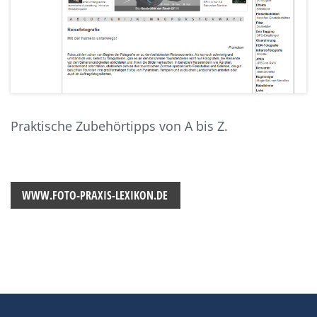
Praktische Zubehörtipps von A bis Z.
WWW.FOTO-PRAXIS-LEXIKON.DE