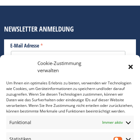
NEWSLETTER ANMELDUNG
*
E-Mail Adresse
Cookie-Zustimmung
Bitte geben Sie Ihre E-Mail Adresse ein.
verwalten
*
verpflichtend
Um Ihnen ein optimales Erlebnis zu bieten, verwenden wir Technologien
wie Cookies, um Geräteinformationen zu speichern und/oder darauf
zuzugreifen. Wenn Sie diesen Technologien zustimmen, können wir
Daten wie das Surfverhalten oder eindeutige IDs auf dieser Website
verarbeiten. Wenn Sie Ihre Zustimmung nicht erteilen oder zurückziehen,
können bestimmte Merkmale und Funktionen beeinträchtigt werden.
DAS FOTO PRAXIS LEXIKON
Funktional
Immer aktiv
www.foto-praxis-lexikon.de
Statistiken