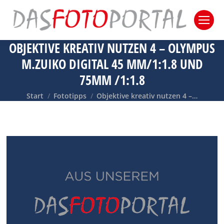
OBJEKTIVE KREATIV NUTZEN 4 – OLYMPUS
M.ZUIKO DIGITAL 45 MM/1:1.8 UND
75MM /1:1.8
Sie befinden sich hier:
Start
Fototipps
Objektive kreativ nutzen 4 –…