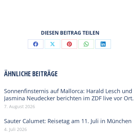
DIESEN BEITRAG TEILEN
Share
Share
Share
Share
Share
on
on
on
on
on
Facebook
X
Pinterest
WhatsApp
LinkedIn
ÄHNLICHE BEITRÄGE
Sonnenfinsternis auf Mallorca: Harald Lesch und
Jasmina Neudecker berichten im ZDF live vor Ort.
7. August 2026
Sauter Calumet: Reisetag am 11. Juli in München
4. Juli 2026