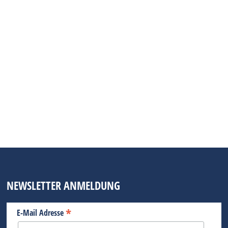
GARMIN – ZWEI ACTIONCAMS VOM
SPEZIALISTEN FÜR NAVIGATION
TECHNIK
21. August 2013
Die neuen VIRB und VIRB elite ActionCams von
Garmin können sowohl filmen als auch
fotografieren. Sie besitzen einen erweiterten
GPS-Modus. Die VIRB-elite ist zudem mit einer
WLAN-Funktion ausgestattet. Videos werden in
1080p-Full HD aufgezeichnet.
BEITRAG LESEN
NEWSLETTER ANMELDUNG
*
E-Mail Adresse