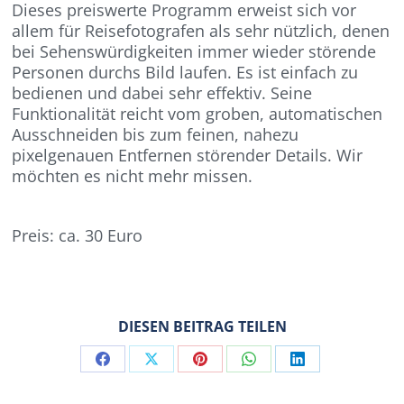
Dieses preiswerte Programm erweist sich vor
allem für Reisefotografen als sehr nützlich, denen
bei Sehenswürdigkeiten immer wieder störende
Personen durchs Bild laufen. Es ist einfach zu
bedienen und dabei sehr effektiv. Seine
Funktionalität reicht vom groben, automatischen
Ausschneiden bis zum feinen, nahezu
pixelgenauen Entfernen störender Details. Wir
möchten es nicht mehr missen.
Preis: ca. 30 Euro
DIESEN BEITRAG TEILEN
Share
Share
Share
Share
Share
on
on
on
on
on