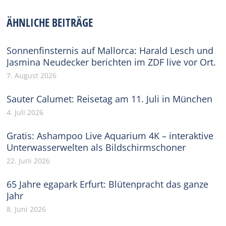
Facebook
X
Pinterest
WhatsApp
LinkedIn
ÄHNLICHE BEITRÄGE
Sonnenfinsternis auf Mallorca: Harald Lesch und
Jasmina Neudecker berichten im ZDF live vor Ort.
7. August 2026
Sauter Calumet: Reisetag am 11. Juli in München
4. Juli 2026
Gratis: Ashampoo Live Aquarium 4K – interaktive
Unterwasserwelten als Bildschirmschoner
22. Juni 2026
65 Jahre egapark Erfurt: Blütenpracht das ganze
Jahr
8. Juni 2026