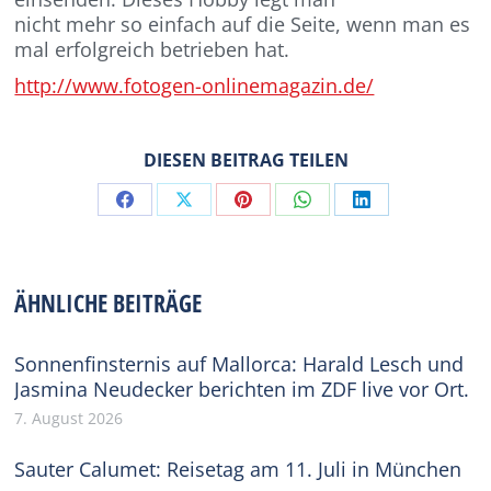
nicht mehr so einfach auf die Seite, wenn man es
mal erfolgreich betrieben hat.
http://www.fotogen-onlinemagazin.de/
DIESEN BEITRAG TEILEN
Share
Share
Share
Share
Share
on
on
on
on
on
Facebook
X
Pinterest
WhatsApp
LinkedIn
ÄHNLICHE BEITRÄGE
Sonnenfinsternis auf Mallorca: Harald Lesch und
Jasmina Neudecker berichten im ZDF live vor Ort.
7. August 2026
Sauter Calumet: Reisetag am 11. Juli in München