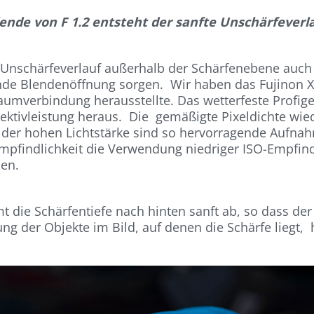
lende von F 1.2 entsteht der sanfte Unschärfeverl
r Unschärfeverlauf außerhalb der Schärfenebene auch 
unde Blendenöffnung sorgen. Wir haben das Fujinon 
Traumverbindung herausstellte. Das wetterfeste Profi
ktivleistung heraus. Die gemäßigte Pixeldichte w
 der hohen Lichtstärke sind so hervorragende Aufnah
mpfindlichkeit die Verwendung niedriger ISO-Empfindl
hen.
mt die Schärfentiefe nach hinten sanft ab, so dass de
g der Objekte im Bild, auf denen die Schärfe liegt, 