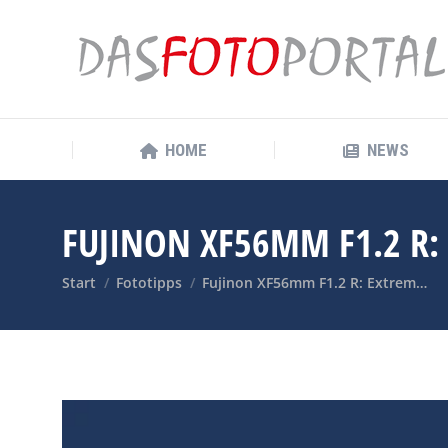
HOME
NEWS
HOME
NEWS
FUJINON XF56MM F1.2 R:
Sie befinden sich hier:
Start
Fototipps
Fujinon XF56mm F1.2 R: Extrem…