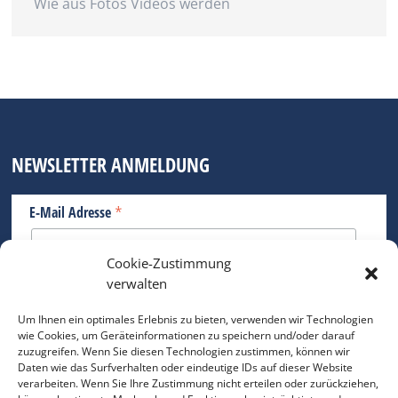
Wie aus Fotos Videos werden
NEWSLETTER ANMELDUNG
*
E-Mail Adresse
Cookie-Zustimmung
Bitte geben Sie Ihre E-Mail Adresse ein.
verwalten
*
verpflichtend
Um Ihnen ein optimales Erlebnis zu bieten, verwenden wir Technologien
wie Cookies, um Geräteinformationen zu speichern und/oder darauf
zuzugreifen. Wenn Sie diesen Technologien zustimmen, können wir
Daten wie das Surfverhalten oder eindeutige IDs auf dieser Website
verarbeiten. Wenn Sie Ihre Zustimmung nicht erteilen oder zurückziehen,