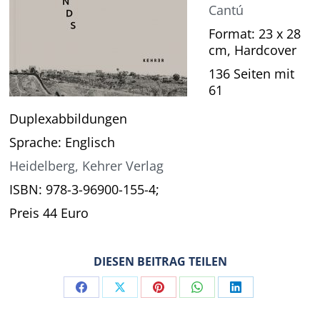
Cantú
Format: 23 x 28
cm, Hardcover
136 Seiten mit
61
Duplexabbildungen
Sprache: Englisch
Heidelberg, Kehrer Verlag
ISBN: 978-3-96900-155-4;
Preis 44 Euro
DIESEN BEITRAG TEILEN
Share
Share
Share
Share
Share
on
on
on
on
on