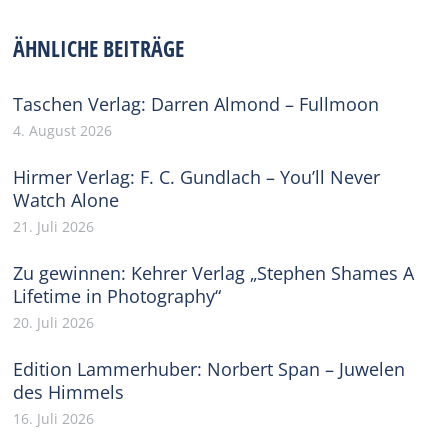
Facebook
X
Pinterest
WhatsApp
LinkedIn
ÄHNLICHE BEITRÄGE
Taschen Verlag: Darren Almond – Fullmoon
4. August 2026
Hirmer Verlag: F. C. Gundlach – You’ll Never
Watch Alone
21. Juli 2026
Zu gewinnen: Kehrer Verlag „Stephen Shames A
Lifetime in Photography“
20. Juli 2026
Edition Lammerhuber: Norbert Span – Juwelen
des Himmels
16. Juli 2026