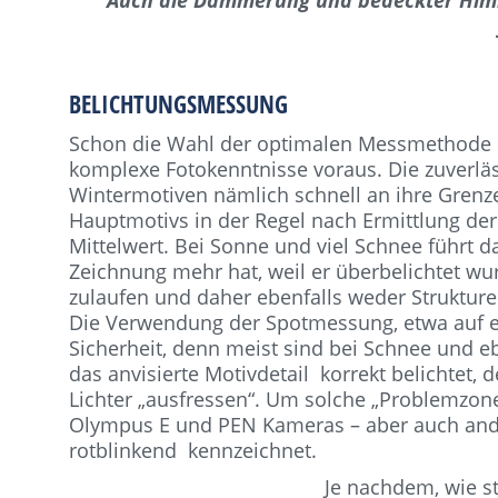
Auch die Dämmerung und bedeckter Himm
BELICHTUNGSMESSUNG
Schon die Wahl der optimalen Messmethode s
komplexe Fotokenntnisse voraus. Die zuverlä
Wintermotiven nämlich schnell an ihre Grenze
Hauptmotivs in der Regel nach Ermittlung der
Mittelwert. Bei Sonne und viel Schnee führt d
Zeichnung mehr hat, weil er überbelichtet wu
zulaufen und daher ebenfalls weder Strukture
Die Verwendung der Spotmessung, etwa auf ein
Sicherheit, denn meist sind bei Schnee und eb
das anvisierte Motivdetail korrekt belichtet, d
Lichter „ausfressen“. Um solche „Problemzone
Olympus E und PEN Kameras – aber auch ander
rotblinkend kennzeichnet.
Je nachdem, wie st