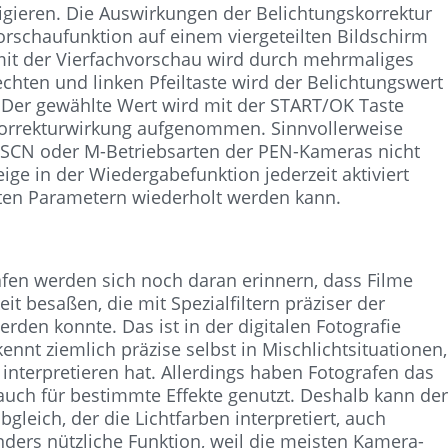
igieren. Die Auswirkungen der Belichtungskorrektur
rschaufunktion auf einem viergeteilten Bildschirm
e mit der Vierfachvorschau wird durch mehrmaliges
chten und linken Pfeiltaste wird der Belichtungswert
. Der gewählte Wert wird mit der START/OK Taste
Korrekturwirkung aufgenommen. Sinnvollerweise
-, SCN oder M-Betriebsarten der PEN-Kameras nicht
ge in der Wiedergabefunktion jederzeit aktiviert
ten Parametern wiederholt werden kann.
afen werden sich noch daran erinnern, dass Filme
t besaßen, die mit Spezialfiltern präziser der
den konnte. Das ist in der digitalen Fotografie
nnt ziemlich präzise selbst in Mischlichtsituationen,
 interpretieren hat. Allerdings haben Fotografen das
auch für bestimmte Effekte genutzt. Deshalb kann de
leich, der die Lichtfarben interpretiert, auch
nders nützliche Funktion, weil die meisten Kamera-