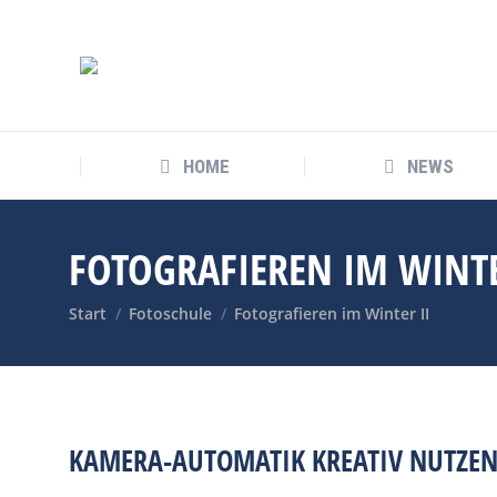
HOME
NEWS
HOME
NEWS
FOTOGRAFIEREN IM WINTE
Sie befinden sich hier:
Start
Fotoschule
Fotografieren im Winter II
KAMERA-AUTOMATIK KREATIV NUTZE