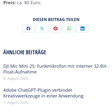
Preis:
ca. 80 Euro.
DIESEN BEITRAG TEILEN
Share
Share
Share
Share
Share
on
on
on
on
on
Facebook
X
Pinterest
WhatsApp
LinkedIn
ÄHNLICHE BEITRÄGE
DJI Mic Mini 2S: Funkmikrofon mit interner 32-Bit-
Float-Aufnahme
8. August 2026
Adobe ChatGPT-Plugin verbindet
Kreativwerkzeuge in einer Anwendung
7. August 2026