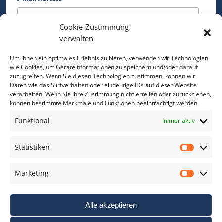
Cookie-Zustimmung
Bitte geben Sie Ihre E-Mail Adresse ein.
verwalten
*
verpflichtend
Um Ihnen ein optimales Erlebnis zu bieten, verwenden wir Technologien
wie Cookies, um Geräteinformationen zu speichern und/oder darauf
zuzugreifen. Wenn Sie diesen Technologien zustimmen, können wir
Daten wie das Surfverhalten oder eindeutige IDs auf dieser Website
verarbeiten. Wenn Sie Ihre Zustimmung nicht erteilen oder zurückziehen,
können bestimmte Merkmale und Funktionen beeinträchtigt werden.
DAS FOTO PRAXIS LEXIKON
Funktional
Immer aktiv
www.foto-praxis-lexikon.de
Statistiken
Statis
DAS FOTO PORTAL AUF FACEBOOK
Marketing
Marke
Alle akzeptieren