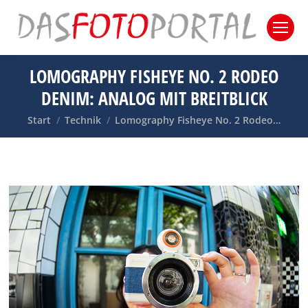
LOMOGRAPHY FISHEYE NO. 2 RODEO
DENIM: ANALOG MIT BREITBLICK
Sie befinden sich hier:
Start
Technik
Lomography Fisheye No. 2 Rodeo…