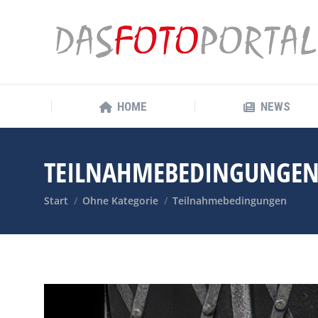
HOME
NEWS
HOME
NEWS
TEILNAHMEBEDINGUNGE
Sie befinden sich hier:
Start
Ohne Kategorie
Teilnahmebedingungen