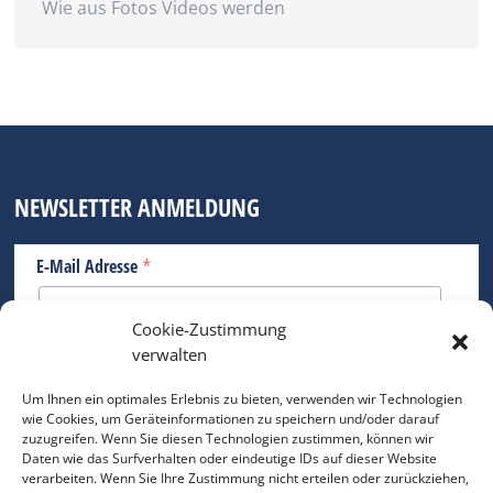
Wie aus Fotos Videos werden
NEWSLETTER ANMELDUNG
*
E-Mail Adresse
Cookie-Zustimmung
Bitte geben Sie Ihre E-Mail Adresse ein.
verwalten
*
verpflichtend
Um Ihnen ein optimales Erlebnis zu bieten, verwenden wir Technologien
wie Cookies, um Geräteinformationen zu speichern und/oder darauf
zuzugreifen. Wenn Sie diesen Technologien zustimmen, können wir
Daten wie das Surfverhalten oder eindeutige IDs auf dieser Website
verarbeiten. Wenn Sie Ihre Zustimmung nicht erteilen oder zurückziehen,