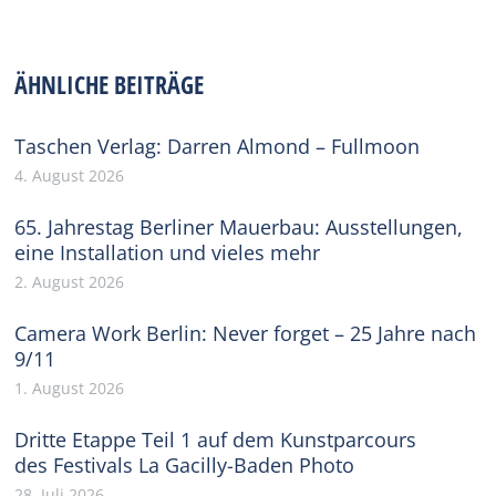
on
on
on
on
on
Facebook
X
Pinterest
WhatsApp
LinkedIn
ÄHNLICHE BEITRÄGE
Taschen Verlag: Darren Almond – Fullmoon
4. August 2026
65. Jahrestag Berliner Mauerbau: Ausstellungen,
eine Installation und vieles mehr
2. August 2026
Camera Work Berlin: Never forget – 25 Jahre nach
9/11
1. August 2026
Dritte Etappe Teil 1 auf dem Kunstparcours
des Festivals La Gacilly-Baden Photo
28. Juli 2026