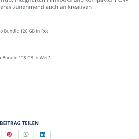
meras zunehmend auch an kreativen
ro Bundle 128 GB in Rot
o-Bundle 128 GB in Weiß
 BEITRAG TEILEN
are
Share
Share
Share