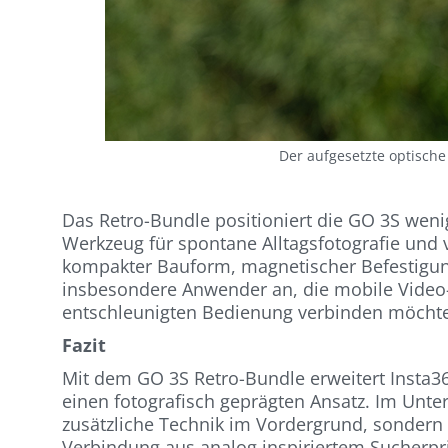
Der aufgesetzte optische
Das Retro-Bundle positioniert die GO 3S wenig
Werkzeug für spontane Alltagsfotografie und v
kompakter Bauform, magnetischer Befestigung
insbesondere Anwender an, die mobile Video
entschleunigten Bedienung verbinden möcht
Fazit
Mit dem GO 3S Retro-Bundle erweitert Insta3
einen fotografisch geprägten Ansatz. Im Unte
zusätzliche Technik im Vordergrund, sondern e
Verbindung aus analog inspiriertem Sucherpr