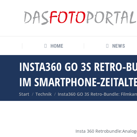
HOME
NEWS
HOME
NEWS
INSTA360 GO 3S RETRO-B
IM SMARTPHONE-ZEITALT
Sie befinden sich hier:
Start
Technik
Insta360 GO 3S Retro-Bundle: Filmka
Insta 360 Retrobundle:Analog