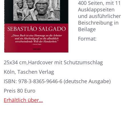
400 Seiten
,
mit
11
Ausklappseiten
und
ausführlicher
Beischreibung in
Beilage
Format:
2
5
x3
4
cm
,
Hardcover
mit Schutzumschlag
Köln, Taschen Verlag
ISBN
:
978-3-8365-9646-6
(deutsche Ausgabe)
Preis
80 Euro
Erhältlich über…