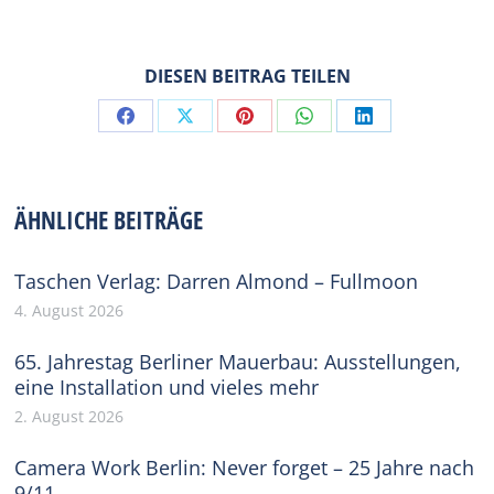
DIESEN BEITRAG TEILEN
Share
Share
Share
Share
Share
on
on
on
on
on
Facebook
X
Pinterest
WhatsApp
LinkedIn
ÄHNLICHE BEITRÄGE
Taschen Verlag: Darren Almond – Fullmoon
4. August 2026
65. Jahrestag Berliner Mauerbau: Ausstellungen,
eine Installation und vieles mehr
2. August 2026
Camera Work Berlin: Never forget – 25 Jahre nach
9/11