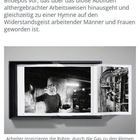
Bildepos
vor, das über das bloße Abbilden
althergebrachter Arbeitsweisen
hinausgeht
und
gleichzeitig
zu
einer Hymne auf den
Widerstandsgeist arbeitender Männer und Frauen
geworden ist
.
Arbeiter inspizieren die Rohre, durch die Gas zu den kleinen