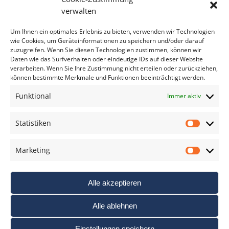
Bitte geben Sie Ihre E-Mail Adresse ein.
verwalten
*
verpflichtend
Um Ihnen ein optimales Erlebnis zu bieten, verwenden wir Technologien
wie Cookies, um Geräteinformationen zu speichern und/oder darauf
zuzugreifen. Wenn Sie diesen Technologien zustimmen, können wir
Daten wie das Surfverhalten oder eindeutige IDs auf dieser Website
verarbeiten. Wenn Sie Ihre Zustimmung nicht erteilen oder zurückziehen,
können bestimmte Merkmale und Funktionen beeinträchtigt werden.
DAS FOTO PRAXIS LEXIKON
Funktional
Immer aktiv
www.foto-praxis-lexikon.de
Statistiken
Statis
DAS FOTO PORTAL AUF FACEBOOK
Marketing
Marke
Alle akzeptieren
Alle ablehnen
Einstellungen speichern