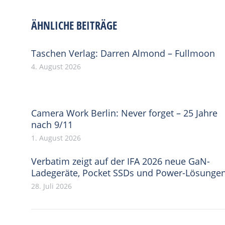
on
on
Facebook
X
ÄHNLICHE BEITRÄGE
Taschen Verlag: Darren Almond – Fullmoon
4. August 2026
Camera Work Berlin: Never forget – 25 Jahre
nach 9/11
1. August 2026
Verbatim zeigt auf der IFA 2026 neue GaN-
Ladegeräte, Pocket SSDs und Power-Lösunge
28. Juli 2026