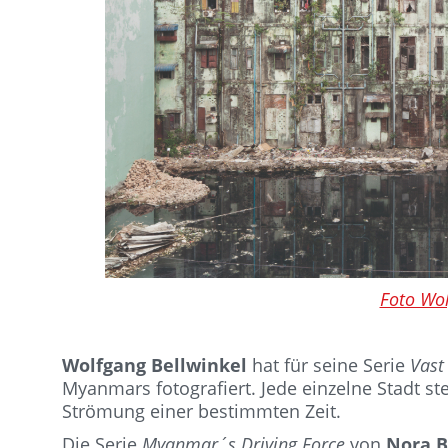
Foto Wol
Wolfgang Bellwinkel
hat für seine Serie
Vast
Myanmars fotografiert. Jede einzelne Stadt ste
Strömung einer bestimmten Zeit.
Die Serie
Myanmar´s Driving Force
von
Nora B