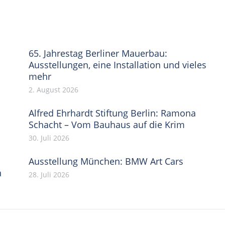
on
on
on
Pinterest
WhatsApp
LinkedIn
65. Jahrestag Berliner Mauerbau:
Ausstellungen, eine Installation und vieles
mehr
2. August 2026
Alfred Ehrhardt Stiftung Berlin: Ramona
Schacht – Vom Bauhaus auf die Krim
30. Juli 2026
Ausstellung München: BMW Art Cars
n
28. Juli 2026