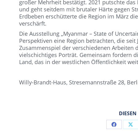
großer Mehrheit bestätigt. 2021 putschte das M
und geht seitdem mit brutaler Härte gegen S
Erdbeben erschütterte die Region im März dies
verschärft.
Die Ausstellung „Myanmar – State of Uncertain
Perspektiven eine Region betrachten, die seit
Zusammenspiel der verschiedenen Arbeiten de
vielschichtiges Porträt. Gemeinsam fordern d
Land, das in der westlichen Öffentlichkeit w
Willy-Brandt-Haus, Stresemannstraße 28, Berl
DIESEN
Share
Sh