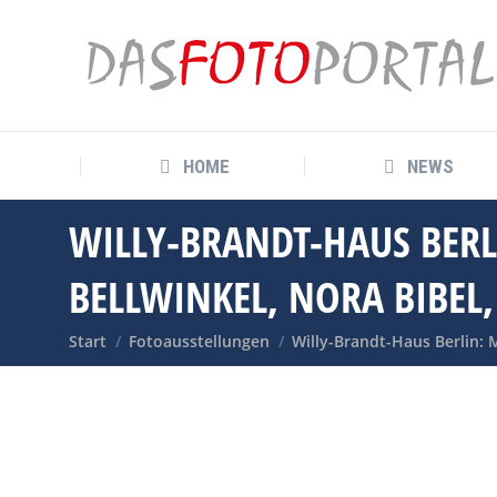
HOME
NEWS
HOME
NEWS
WILLY-BRANDT-HAUS BER
BELLWINKEL, NORA BIBEL,
Sie befinden sich hier:
Start
Fotoausstellungen
Willy-Brandt-Haus Berlin: