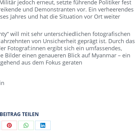
ilitär jedoch erneut, setzte führende Politiker fest
treikende und Demonstranten vor. Ein verheerendes
es Jahres und hat die Situation vor Ort weiter
ty“ will mit sehr unterschiedlichen fotografischen
 Jahrzehnten von Unsicherheit geprägt ist. Durch das
r Fotograf:innen ergibt sich ein umfassendes,
ie Bilder einen genaueren Blick auf Myanmar – ein
eitgehend aus dem Fokus geraten
in
 BEITRAG TEILEN
are
Share
Share
Share