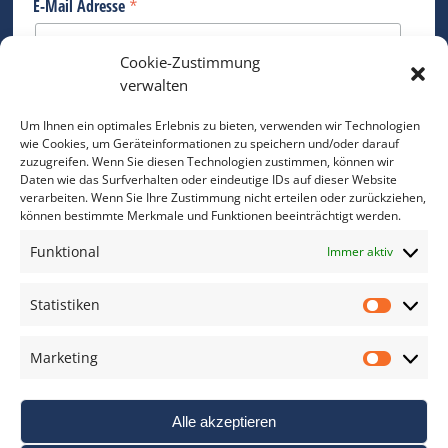
*
E-Mail Adresse
Cookie-Zustimmung
Bitte geben Sie Ihre E-Mail Adresse ein.
verwalten
*
verpflichtend
Um Ihnen ein optimales Erlebnis zu bieten, verwenden wir Technologien
wie Cookies, um Geräteinformationen zu speichern und/oder darauf
zuzugreifen. Wenn Sie diesen Technologien zustimmen, können wir
Daten wie das Surfverhalten oder eindeutige IDs auf dieser Website
verarbeiten. Wenn Sie Ihre Zustimmung nicht erteilen oder zurückziehen,
können bestimmte Merkmale und Funktionen beeinträchtigt werden.
DAS FOTO PRAXIS LEXIKON
Funktional
Immer aktiv
www.foto-praxis-lexikon.de
Statistiken
Statis
DAS FOTO PORTAL AUF FACEBOOK
Marketing
Marke
Alle akzeptieren