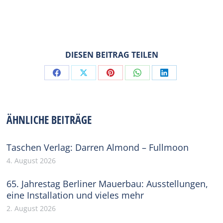
DIESEN BEITRAG TEILEN
Share
Share
Share
Share
Share
on
on
on
on
on
Facebook
X
Pinterest
WhatsApp
LinkedIn
ÄHNLICHE BEITRÄGE
Taschen Verlag: Darren Almond – Fullmoon
4. August 2026
65. Jahrestag Berliner Mauerbau: Ausstellungen,
eine Installation und vieles mehr
2. August 2026