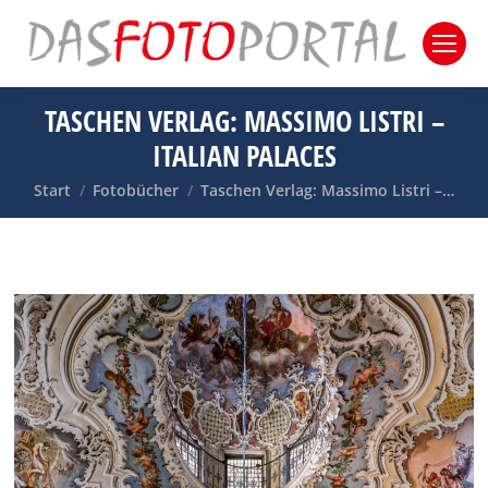
TASCHEN VERLAG: MASSIMO LISTRI –
ITALIAN PALACES
Sie befinden sich hier:
Start
Fotobücher
Taschen Verlag: Massimo Listri –…