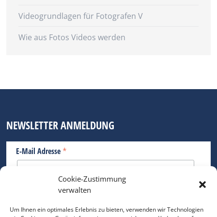
Videogrundlagen für Fotografen V
Wie aus Fotos Videos werden
NEWSLETTER ANMELDUNG
*
E-Mail Adresse
Cookie-Zustimmung
Bitte geben Sie Ihre E-Mail Adresse ein.
verwalten
*
verpflichtend
Um Ihnen ein optimales Erlebnis zu bieten, verwenden wir Technologien