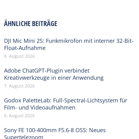
on
on
on
on
on
Facebook
X
Pinterest
WhatsApp
LinkedIn
ÄHNLICHE BEITRÄGE
DJI Mic Mini 2S: Funkmikrofon mit interner 32-Bit-
Float-Aufnahme
8. August 2026
Adobe ChatGPT-Plugin verbindet
Kreativwerkzeuge in einer Anwendung
7. August 2026
Godox PaletteLab: Full-Spectral-Lichtsystem für
Film- und Videoaufnahmen
6. August 2026
Sony FE 100-400mm F5.6-8 OSS: Neues
Supertelezoom