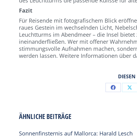
des Leuchtturms die passende Kulisse für alt
Fazit
Für Reisende mit fotografischem Blick eröffn
raues Gestein im wechselnden Licht, Nebels
Leuchtturms im Abendmeer – die Insel bietet
ineinanderfließen. Wer mit offener Wahrnehm
stimmungsvolle Aufnahmen machen, sondern au
werden lassen. Weitere Informationen über da
DIESEN
Share
Sh
on
on
Facebook
X
ÄHNLICHE BEITRÄGE
Sonnenfinsternis auf Mallorca: Harald Lesch