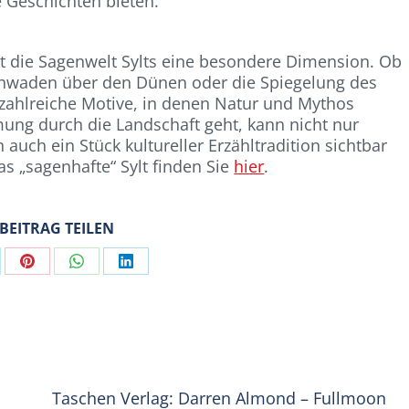
e Geschichten bieten.
et die Sagenwelt Sylts eine besondere Dimension. Ob
chwaden über den Dünen oder die Spiegelung des
 zahlreiche Motive, in denen Natur und Mythos
ung durch die Landschaft geht, kann nicht nur
ch ein Stück kultureller Erzähltradition sichtbar
s „sagenhafte“ Sylt finden Sie
hier
.
 BEITRAG TEILEN
are
Share
Share
Share
on
on
on
Pinterest
WhatsApp
LinkedIn
Taschen Verlag: Darren Almond – Fullmoon