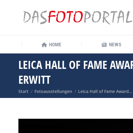
HOME
NEWS
HOME
NEWS
LEICA HALL OF FAME AWA
ERWITT
Sie befinden sich hier:
Start
Fotoausstellungen
Leica Hall of Fame Award…