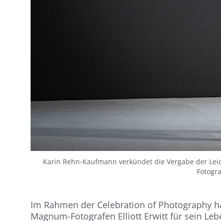
Karin Rehn-Kaufmann verkündet die Vergabe der Leic
Fotogra
Im Rahmen der Celebration of Photography h
Magnum-Fotografen Elliott Erwitt für sein Le