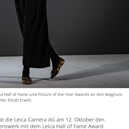
a Hall of Fame und Picture of the Year Awards an den Magnum
fen Elliott Erwitt.
at die Leica Camera AG am 12. Oktober den
benswerk mit dem Leica Hall of Fame Award