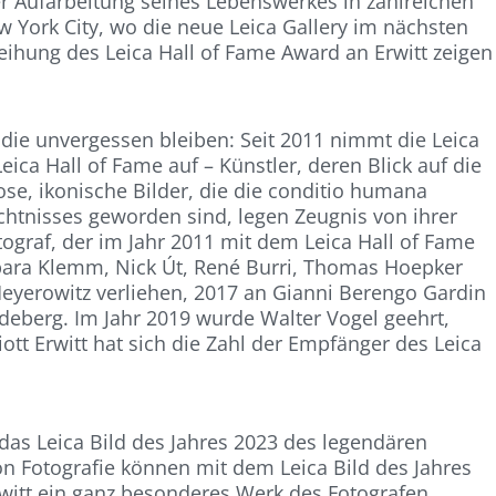
r Aufarbeitung seines Lebenswerkes in zahlreichen
w York City, wo die neue Leica Gallery im nächsten
leihung des Leica Hall of Fame Award an Erwitt zeigen
 die unvergessen bleiben: Seit 2011 nimmt die Leica
ca Hall of Fame auf – Künstler, deren Blick auf die
ose, ikonische Bilder, die die conditio humana
chtnisses geworden sind, legen Zeugnis von ihrer
otograf, der im Jahr 2011 mit dem Leica Hall of Fame
bara Klemm, Nick Út, René Burri, Thomas Hoepker
Meyerowitz verliehen, 2017 an Gianni Berengo Gardin
eberg. Im Jahr 2019 wurde Walter Vogel geehrt,
iott Erwitt hat sich die Zahl der Empfänger des Leica
: das Leica Bild des Jahres 2023 des legendären
n Fotografie können mit dem Leica Bild des Jahres
witt ein ganz besonderes Werk des Fotografen