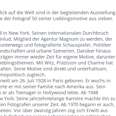
ick auf die Welt sind in der begleitenden Ausstellung
die der Fotograf 50 seiner Lieblingsmotive aus sieben
948 in New York. Seinen internationalen Durchbruch
 einlud, Mitglied der Agentur Magnum zu werden, der
 unterwegs und fotografierte Schauspieler, Politiker
andschaften und urbane Szenerien. Darüber hinaus
rägen immer wieder Zeit für eigene Motive, darunter
eblingsthemen. Mit Witz, Präzision und Charme hat
lten. Seine Motive sind direkt und unterhaltsam,
mopolitisch zugleich.
witt am 26. Juli 1928 in Paris geboren. Er wuchs in
erte er mit seiner Familie nach Amerika aus. Sein
s er als Teenager in Hollywood lebte. Ab 1948
New York. Seine jahrzehntelange Karriere machte ihn zu
en Fotografen unserer Zeit. Ab 1970 begann er auch,
iten. Vor über zwanzig Jahren zog sich Erwitt aus