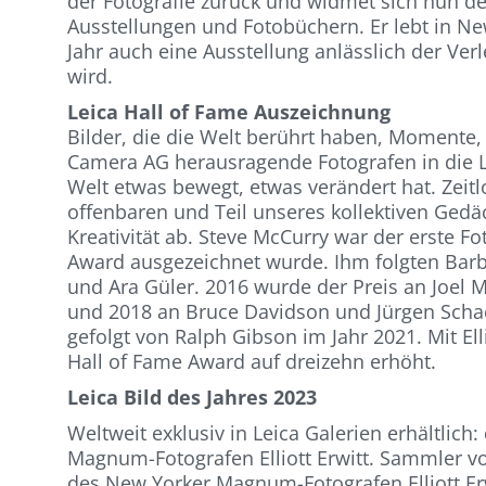
der Fotografie zurück und widmet sich nun de
Ausstellungen und Fotobüchern. Er lebt in Ne
Jahr auch eine Ausstellung anlässlich der Ver
wird.
Leica Hall of Fame Auszeichnung
Bilder, die die Welt berührt haben, Momente,
Camera AG herausragende Fotografen in die Lei
Welt etwas bewegt, etwas verändert hat. Zeitl
offenbaren und Teil unseres kollektiven Gedä
Kreativität ab. Steve McCurry war der erste F
Award ausgezeichnet wurde. Ihm folgten Bar
und Ara Güler. 2016 wurde der Preis an Joel 
und 2018 an Bruce Davidson und Jürgen Schad
gefolgt von Ralph Gibson im Jahr 2021. Mit Ell
Hall of Fame Award auf dreizehn erhöht.
Leica Bild des Jahres 2023
Weltweit exklusiv in Leica Galerien erhältlich
Magnum-Fotografen Elliott Erwitt. Sammler vo
des New Yorker Magnum-Fotografen Elliott Er