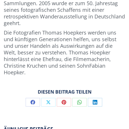
Sammlungen. 2005 wurde er zum 50. Jahrestag
seines fotografischen Schaffens mit einer
retrospektiven Wanderausstellung in Deutschland
geehrt.
Die Fotografien Thomas Hoepkers werden uns
und künftigen Generationen helfen, uns selbst
und unser Handeln als Auswirkungen auf die
Welt, besser zu verstehen. Thomas Hoepker
hinterlässt eine Ehefrau, die Filmemacherin,
Christine Kruchen und seinen SohnFabian
Hoepker.
DIESEN BEITRAG TEILEN
Share
Share
Share
Share
Share
on
on
on
on
on
Facebook
X
Pinterest
WhatsApp
LinkedIn