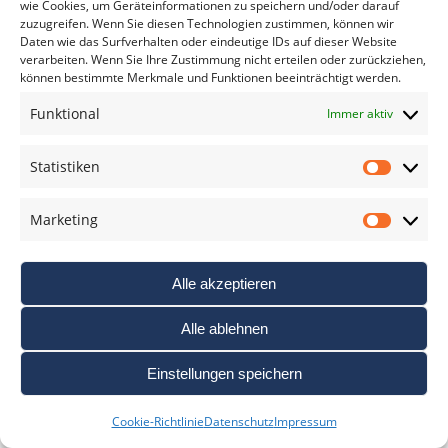
wie Cookies, um Geräteinformationen zu speichern und/oder darauf
zuzugreifen. Wenn Sie diesen Technologien zustimmen, können wir
Daten wie das Surfverhalten oder eindeutige IDs auf dieser Website
verarbeiten. Wenn Sie Ihre Zustimmung nicht erteilen oder zurückziehen,
können bestimmte Merkmale und Funktionen beeinträchtigt werden.
Funktional
Immer aktiv
Statistiken
Statis
NEU VON EASYPIX: KABELLOSES LAVALIER-
Marketing
Marke
MIKROFON-SYSTEM MIT MIKROFON UND
RECEIVER
Alle akzeptieren
TECHNIK
24. September 2024
Alle ablehnen
Mit dem neuen MyStudio Wireless Mic UNO stellt
der Multimedia-Hersteller Easypix ein kompaktes
Einstellungen speichern
schnurloses Mikrofonset für Aufnahmen in
professioneller Audioqualität vor. Es soll sich
Cookie-Richtlinie
Datenschutz
Impressum
durch die universelle Kompatibilität mit Kameras,