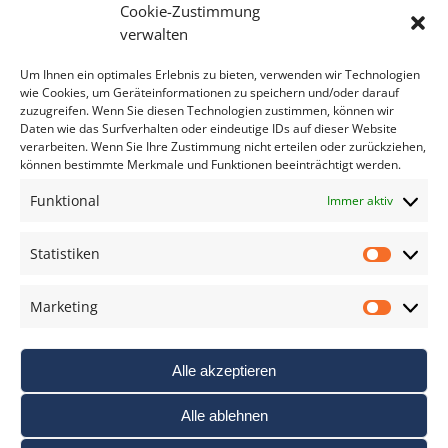
Cookie-Zustimmung
Bitte geben Sie Ihre E-Mail Adresse ein.
verwalten
*
verpflichtend
Um Ihnen ein optimales Erlebnis zu bieten, verwenden wir Technologien
wie Cookies, um Geräteinformationen zu speichern und/oder darauf
zuzugreifen. Wenn Sie diesen Technologien zustimmen, können wir
Daten wie das Surfverhalten oder eindeutige IDs auf dieser Website
verarbeiten. Wenn Sie Ihre Zustimmung nicht erteilen oder zurückziehen,
können bestimmte Merkmale und Funktionen beeinträchtigt werden.
DAS FOTO PRAXIS LEXIKON
Funktional
Immer aktiv
www.foto-praxis-lexikon.de
Statistiken
Statis
DAS FOTO PORTAL AUF FACEBOOK
Marketing
Marke
Alle akzeptieren
Alle ablehnen