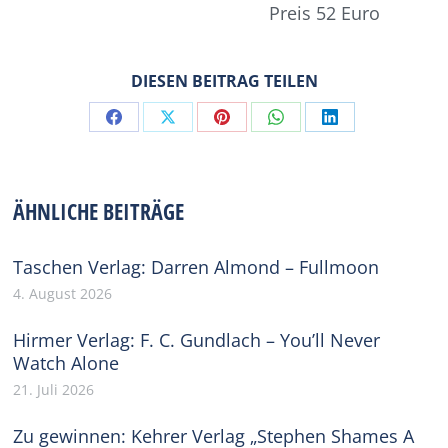
Preis 52 Euro
DIESEN BEITRAG TEILEN
Share
Share
Share
Share
Share
on
on
on
on
on
Facebook
X
Pinterest
WhatsApp
LinkedIn
ÄHNLICHE BEITRÄGE
Taschen Verlag: Darren Almond – Fullmoon
4. August 2026
Hirmer Verlag: F. C. Gundlach – You’ll Never
Watch Alone
21. Juli 2026
Zu gewinnen: Kehrer Verlag „Stephen Shames A