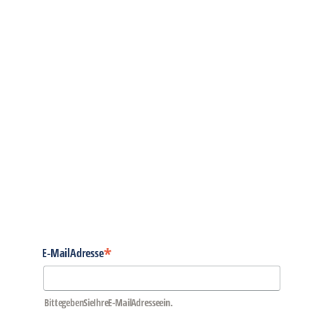
BVPA: Neuer Vorstand
WIRTSCHAFT
29. September 2024
Die Ordentliche Mitgliederversammlung des Bundesverban
gewählt. Einstimmig wurden der Vorstandsvorsitzende And
Plassmann (KNA-Bild) und Luzia Strohmayer-Nacif (APA-
Beitrag lesen
*
E-Mail Adresse
Bitte geben Sie Ihre E-Mail Adresse ein.