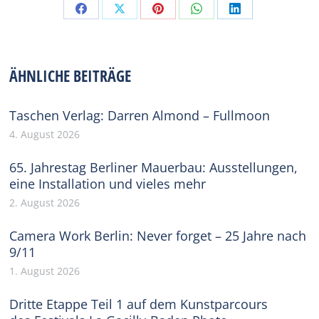
Share
Share
Share
Share
Share
on
on
on
on
on
Facebook
X
Pinterest
WhatsApp
LinkedIn
ÄHNLICHE BEITRÄGE
Taschen Verlag: Darren Almond – Fullmoon
4. August 2026
65. Jahrestag Berliner Mauerbau: Ausstellungen,
eine Installation und vieles mehr
2. August 2026
Camera Work Berlin: Never forget – 25 Jahre nach
9/11
1. August 2026
Dritte Etappe Teil 1 auf dem Kunstparcours