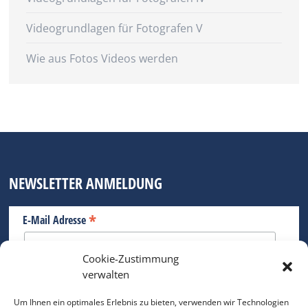
Videogrundlagen für Fotografen V
Wie aus Fotos Videos werden
NEWSLETTER ANMELDUNG
*
E-Mail Adresse
Cookie-Zustimmung
Bitte geben Sie Ihre E-Mail Adresse ein.
verwalten
*
verpflichtend
Um Ihnen ein optimales Erlebnis zu bieten, verwenden wir Technologien