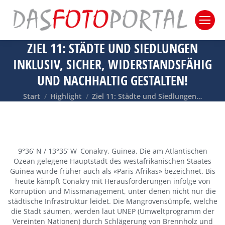
ZIEL 11: STÄDTE UND SIEDLUNGEN
INKLUSIV, SICHER, WIDERSTANDSFÄHIG
UND NACHHALTIG GESTALTEN!
Sie befinden sich hier:
Start
Highlight
Ziel 11: Städte und Siedlungen…
9°36’ N / 13°35’ W Conakry, Guinea. Die am Atlantischen
Ozean gelegene Hauptstadt des westafrikanischen Staates
Guinea wurde früher auch als «Paris Afrikas» bezeichnet. Bis
heute kämpft Conakry mit Herausforderungen infolge von
Korruption und Missmanagement, unter denen nicht nur die
städtische Infrastruktur leidet. Die Mangrovensümpfe, welche
die Stadt säumen, werden laut UNEP (Umweltprogramm der
Vereinten Nationen) durch Schlägerung von Brennholz und