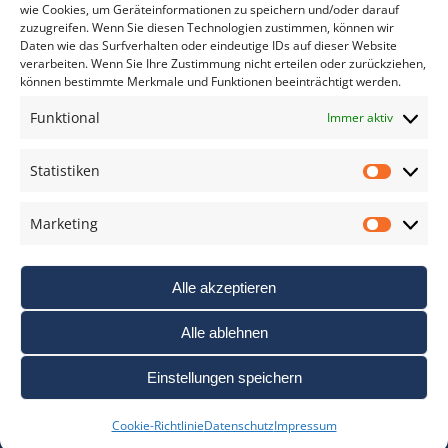
wie Cookies, um Geräteinformationen zu speichern und/oder darauf
zuzugreifen. Wenn Sie diesen Technologien zustimmen, können wir
Daten wie das Surfverhalten oder eindeutige IDs auf dieser Website
verarbeiten. Wenn Sie Ihre Zustimmung nicht erteilen oder zurückziehen,
können bestimmte Merkmale und Funktionen beeinträchtigt werden.
DAS FOTO PRAXIS LEXIKON
Funktional
Immer aktiv
www.foto-praxis-lexikon.de
Statistiken
Statis
DAS FOTO PORTAL AUF FACEBOOK
Marketing
Marke
Alle akzeptieren
Alle ablehnen
Einstellungen speichern
Nutzungsbedigungen / AGB’s
Impressum
Datenschutz
Cookie-Richtlinie
Datenschutz
Impressum
Haftungsausschluss
Cookie-Richtlinie (EU)
Links