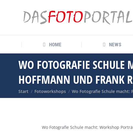
HOME
NEWS
HOME
NEWS
WO FOTOGRAFIE SCHULE 
HOFFMANN UND FRANK R
Sie befinden sich hier:
Start
Fotoworkshops
Wo Fotografie Schule macht: 
Wo Fotografie Schule macht: Workshop Porträ