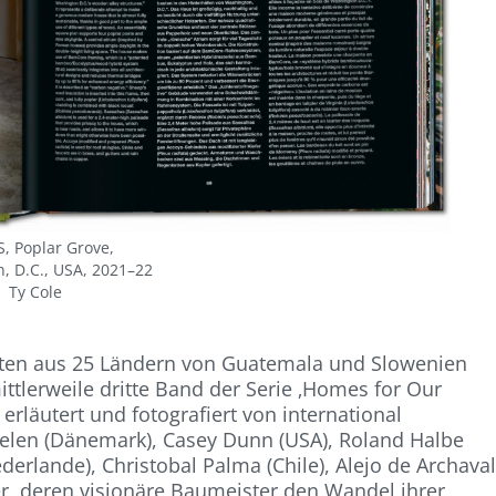
, Poplar Grove,
, D.C., USA, 2021–22
Ty Cole
kten aus 25 Ländern von Guatemala und Slowenien
ttlerweile dritte Band der Serie ‚Homes for Our
erläutert und fotografiert von international
eelen (Dänemark), Casey Dunn (USA), Roland Halbe
ederlande), Christobal Palma (Chile), Alejo de Archava
er, deren visionäre Baumeister den Wandel ihrer