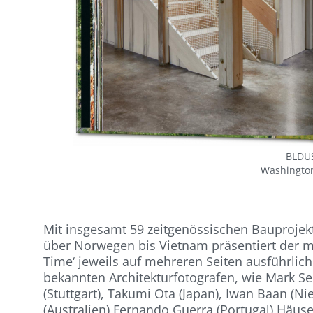
BLDUS
Washington
Mit insgesamt 59 zeitgenössischen Bauproje
über Norwegen bis Vietnam präsentiert der mi
Time‘ jeweils auf mehreren Seiten ausführlich 
bekannten Architekturfotografen, wie Mark S
(Stuttgart), Takumi Ota (Japan), Iwan Baan (Ni
(Australien) Fernando Guerra (Portugal) Häus