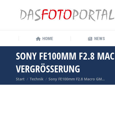
HOME
NEWS
HOME
NEWS
SONY FE100MM F2.8 MAC
VERGRÖSSERUNG
Sie befinden sich hier:
Start
Technik
Sony FE100mm F2.8 Macro GM…