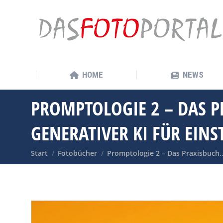
HOME
NEWS
HOME
NEWS
PROMPTOLOGIE 2 – DAS P
GENERATIVER KI FÜR EINS
Sie befinden sich hier:
Start
Fotobücher
Promptologie 2 – Das Praxisbuch