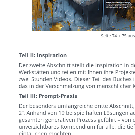
Seite 74 + 75 au
Teil II: Inspiration
Der zweite Abschnitt stellt die Inspiration in 
Werkstätten und teilen mit Ihnen ihre Projekt
zwei Stunden Videos. Die­ser Teil des Buches 
das in der Verschmelzung von menschli­cher Kre
Teil III: Prompt-Praxis
Der besonders umfangreiche dritte Abschnitt,
2“. Anhand von 19 bei­spielhaften Lösungen a
gesamten gene­rativen Prozess geführt – von de
unverzichtbares Kom­pendium für alle, die tie­
eintauchen möchten.