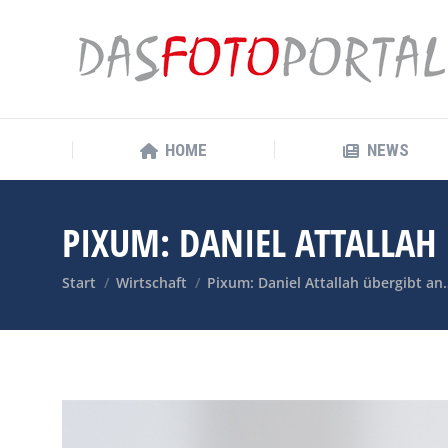
HOME
NEWS
HOME
NEWS
PIXUM: DANIEL ATTALLAH
Sie befinden sich hier:
Start
Wirtschaft
Pixum: Daniel Attallah übergibt an