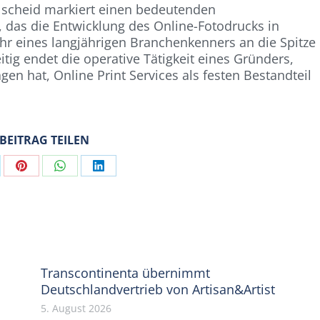
lscheid markiert einen bedeutenden
das die Entwicklung des Online-Fotodrucks in
ehr eines langjährigen Branchenkenners an die Spitze
zeitig endet die operative Tätigkeit eines Gründers,
gen hat, Online Print Services als festen Bestandteil
 BEITRAG TEILEN
are
Share
Share
Share
on
on
on
Pinterest
WhatsApp
LinkedIn
Transcontinenta übernimmt
Deutschlandvertrieb von Artisan&Artist
5. August 2026