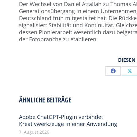
Der Wechsel von Daniel Attallah zu Thomas A
Generationsübergang in einem Unternehmen, 
Deutschland früh mitgestaltet hat. Die Rückk
signalisiert Stabilität und Kontinuität. Gleich
dessen Pionierarbeit wesentlich dazu beigetra
der Fotobranche zu etablieren.
DIESEN
Share
Sh
on
on
Facebook
X
ÄHNLICHE BEITRÄGE
Adobe ChatGPT-Plugin verbindet
Kreativwerkzeuge in einer Anwendung
7. August 2026