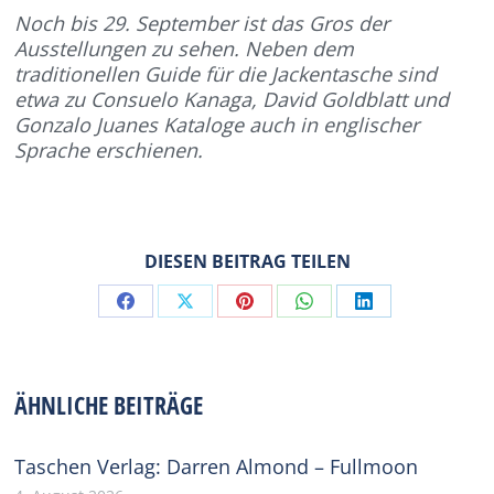
Noch bis 29. September ist das Gros der
Ausstellungen zu sehen. Neben dem
traditionellen Guide für die Jackentasche sind
etwa zu Consuelo Kanaga, David Goldblatt und
Gonzalo Juanes Kataloge auch in englischer
Sprache erschienen.
DIESEN BEITRAG TEILEN
Share
Share
Share
Share
Share
on
on
on
on
on
Facebook
X
Pinterest
WhatsApp
LinkedIn
ÄHNLICHE BEITRÄGE
Taschen Verlag: Darren Almond – Fullmoon