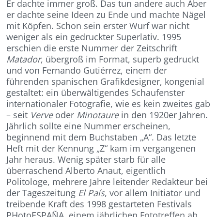
Er dachte immer groß. Das tun andere auch Aber
er dachte seine Ideen zu Ende und machte Nägel
mit Köpfen. Schon sein erster Wurf war nicht
weniger als ein gedruckter Superlativ. 1995
erschien die erste Nummer der Zeitschrift
Matador
, übergroß im Format, superb gedruckt
und von Fernando Gutiérrez, einem der
führenden spanischen Grafikdesigner, kongenial
gestaltet: ein überwältigendes Schaufenster
internationaler Fotografie, wie es kein zweites gab
– seit
Verve
oder
Minotaure
in den 1920er Jahren.
Jährlich sollte eine Nummer erscheinen,
beginnend mit dem Buchstaben „A“. Das letzte
Heft mit der Kennung „Z“ kam im vergangenen
Jahr heraus. Wenig später starb für alle
überraschend Alberto Anaut, eigentlich
Politologe, mehrere Jahre leitender Redakteur bei
der Tageszeitung
El País
, vor allem Initiator und
treibende Kraft des 1998 gestarteten Festivals
PHotoESPAÑA, einem jährlichen Fototreffen ab