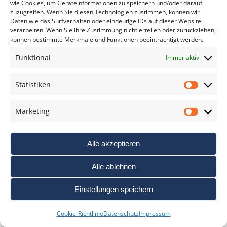
wie Cookies, um Geräteinformationen zu speichern und/oder darauf
zuzugreifen. Wenn Sie diesen Technologien zustimmen, können wir
Bracketing
Daten wie das Surfverhalten oder eindeutige IDs auf dieser Website
verarbeiten. Wenn Sie Ihre Zustimmung nicht erteilen oder zurückziehen,
Die Bedeutung von Mess- und Praxistests als
können bestimmte Merkmale und Funktionen beeinträchtigt werden.
gleichwertige Qualitätskriterien für
Funktional
Immer aktiv
Digitalkameras
Statistiken
Eyetracking zeigt, warum Profis besser
Statis
fotografieren
Marketing
Marke
Farbkontraste
Fotografieren im Winter I
Alle akzeptieren
Fotografieren im Winter II
Alle ablehnen
Fremdobjektive an Olympus MFT-Kameras
Einstellungen speichern
Kontrast-Programm
Cookie-Richtlinie
Datenschutz
Impressum