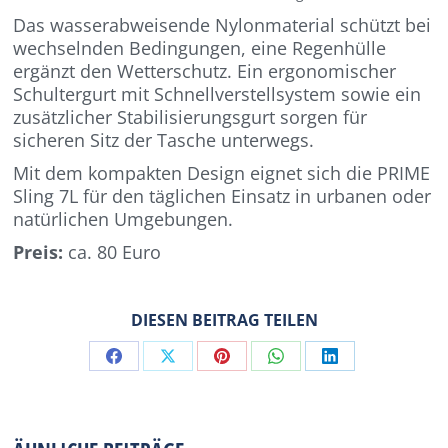
Das wasserabweisende Nylonmaterial schützt bei
wechselnden Bedingungen, eine Regenhülle
ergänzt den Wetterschutz. Ein ergonomischer
Schultergurt mit Schnellverstellsystem sowie ein
zusätzlicher Stabilisierungsgurt sorgen für
sicheren Sitz der Tasche unterwegs.
Mit dem kompakten Design eignet sich die PRIME
Sling 7L für den täglichen Einsatz in urbanen oder
natürlichen Umgebungen.
Preis:
ca. 80 Euro
DIESEN BEITRAG TEILEN
Share
Share
Share
Share
Share
on
on
on
on
on
Facebook
X
Pinterest
WhatsApp
LinkedIn