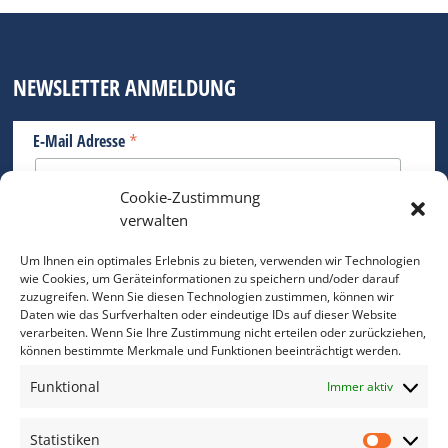
NEWSLETTER ANMELDUNG
*
E-Mail Adresse
Cookie-Zustimmung
Bitte geben Sie Ihre E-Mail Adresse ein.
verwalten
*
verpflichtend
Um Ihnen ein optimales Erlebnis zu bieten, verwenden wir Technologien
wie Cookies, um Geräteinformationen zu speichern und/oder darauf
zuzugreifen. Wenn Sie diesen Technologien zustimmen, können wir
Daten wie das Surfverhalten oder eindeutige IDs auf dieser Website
verarbeiten. Wenn Sie Ihre Zustimmung nicht erteilen oder zurückziehen,
können bestimmte Merkmale und Funktionen beeinträchtigt werden.
DAS FOTO PRAXIS LEXIKON
Funktional
Immer aktiv
www.foto-praxis-lexikon.de
Statistiken