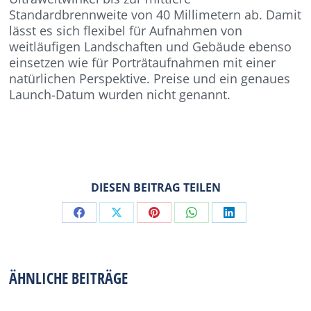
Standardbrennweite von 40 Millimetern ab. Damit
lässt es sich flexibel für Aufnahmen von
weitläufigen Landschaften und Gebäude ebenso
einsetzen wie für Porträtaufnahmen mit einer
natürlichen Perspektive. Preise und ein genaues
Launch-Datum wurden nicht genannt.
DIESEN BEITRAG TEILEN
Share
Share
Share
Share
Share
on
on
on
on
on
Facebook
X
Pinterest
WhatsApp
LinkedIn
ÄHNLICHE BEITRÄGE