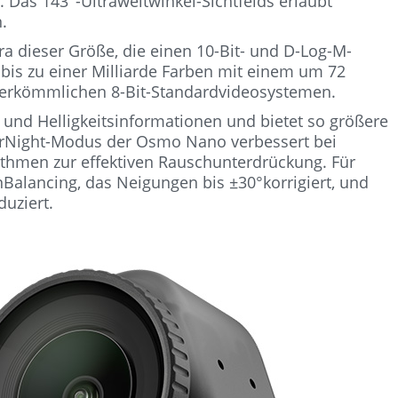
Das 143°-Ultraweitwinkel-Sichtfelds erlaubt
.
a dieser Größe, die einen 10-Bit- und D-Log-M-
bis zu einer Milliarde Farben mit einem um 72
herkömmlichen 8-Bit-Standardvideosystemen.
nd Helligkeitsinformationen und bietet so größere
uperNight-Modus der Osmo Nano verbessert bei
ithmen zur effektiven Rauschunterdrückung. Für
Balancing, das Neigungen bis ±30°korrigiert, und
uziert.