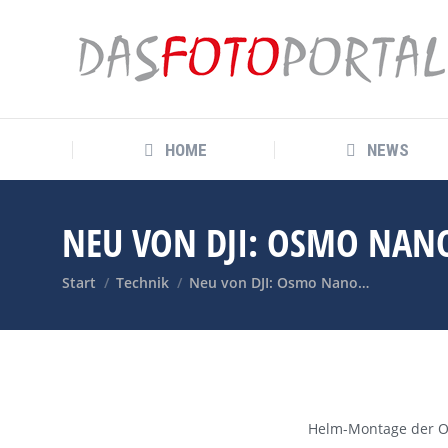
HOME
NEWS
HOME
NEWS
NEU VON DJI: OSMO NAN
Sie befinden sich hier:
Start
Technik
Neu von DJI: Osmo Nano…
Helm-Montage der O