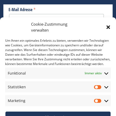
*
E-Mail Adresse
Cookie-Zustimmung
Bitte geben Sie Ihre E-Mail Adresse ein.
verwalten
*
verpflichtend
Um Ihnen ein optimales Erlebnis zu bieten, verwenden wir Technologien
wie Cookies, um Geräteinformationen zu speichern und/oder darauf
zuzugreifen. Wenn Sie diesen Technologien zustimmen, können wir
Daten wie das Surfverhalten oder eindeutige IDs auf dieser Website
verarbeiten. Wenn Sie Ihre Zustimmung nicht erteilen oder zurückziehen,
können bestimmte Merkmale und Funktionen beeinträchtigt werden.
DAS FOTO PRAXIS LEXIKON
Funktional
Immer aktiv
www.foto-praxis-lexikon.de
Statistiken
Statis
DAS FOTO PORTAL AUF FACEBOOK
Marketing
Marke