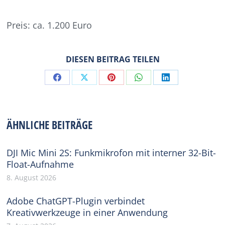
Preis: ca. 1.200 Euro
DIESEN BEITRAG TEILEN
Share
Share
Share
Share
Share
on
on
on
on
on
Facebook
X
Pinterest
WhatsApp
LinkedIn
ÄHNLICHE BEITRÄGE
DJI Mic Mini 2S: Funkmikrofon mit interner 32-Bit-
Float-Aufnahme
8. August 2026
Adobe ChatGPT-Plugin verbindet
Kreativwerkzeuge in einer Anwendung