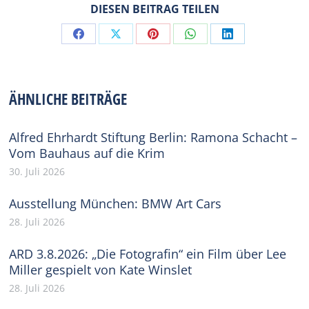
DIESEN BEITRAG TEILEN
Share
Share
Share
Share
Share
on
on
on
on
on
Facebook
X
Pinterest
WhatsApp
LinkedIn
ÄHNLICHE BEITRÄGE
Alfred Ehrhardt Stiftung Berlin: Ramona Schacht –
Vom Bauhaus auf die Krim
30. Juli 2026
Ausstellung München: BMW Art Cars
28. Juli 2026
ARD 3.8.2026: „Die Fotografin“ ein Film über Lee
Miller gespielt von Kate Winslet
28. Juli 2026