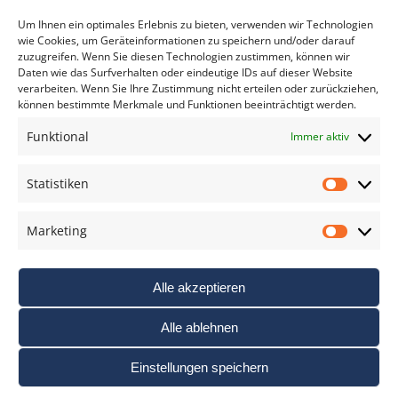
*
verpflichtend
Um Ihnen ein optimales Erlebnis zu bieten, verwenden wir Technologien
wie Cookies, um Geräteinformationen zu speichern und/oder darauf
zuzugreifen. Wenn Sie diesen Technologien zustimmen, können wir
Daten wie das Surfverhalten oder eindeutige IDs auf dieser Website
verarbeiten. Wenn Sie Ihre Zustimmung nicht erteilen oder zurückziehen,
können bestimmte Merkmale und Funktionen beeinträchtigt werden.
DAS FOTO PRAXIS LEXIKON
Funktional
Immer aktiv
www.foto-praxis-lexikon.de
Statistiken
Statis
DAS FOTO PORTAL AUF FACEBOOK
Marketing
Marke
Alle akzeptieren
Alle ablehnen
Einstellungen speichern
Nutzungsbedigungen / AGB’s
Impressum
Datenschutz