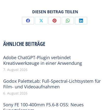
DIESEN BEITRAG TEILEN
Share
Share
Share
Share
Share
on
on
on
on
on
Facebook
X
Pinterest
WhatsApp
LinkedIn
ÄHNLICHE BEITRÄGE
Adobe ChatGPT-Plugin verbindet
Kreativwerkzeuge in einer Anwendung
7. August 2026
Godox PaletteLab: Full-Spectral-Lichtsystem für
Film- und Videoaufnahmen
6. August 2026
Sony FE 100-400mm F5.6-8 OSS: Neues