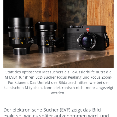
Statt des optioschen Messuchers als Fokussierhilfe nutzt die
M EVB1 für ihren LCD-Sucher Focus Peaking und Focus Zoom-
Funktionen. Das Umfeld des Bildausschnittes, wie bei der
klassischen M typisch, kann elektronisch nicht mehr angezeigt
werden..
Der elektronische Sucher (EVF) zeigt das Bild
exakt so, wie es später aufgenommen wird, und