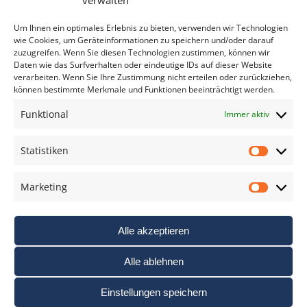
verwalten
*
verpflichtend
Um Ihnen ein optimales Erlebnis zu bieten, verwenden wir Technologien
wie Cookies, um Geräteinformationen zu speichern und/oder darauf
zuzugreifen. Wenn Sie diesen Technologien zustimmen, können wir
Daten wie das Surfverhalten oder eindeutige IDs auf dieser Website
verarbeiten. Wenn Sie Ihre Zustimmung nicht erteilen oder zurückziehen,
können bestimmte Merkmale und Funktionen beeinträchtigt werden.
DAS FOTO PRAXIS LEXIKON
Funktional
Immer aktiv
www.foto-praxis-lexikon.de
Statistiken
Statis
DAS FOTO PORTAL AUF FACEBOOK
Marketing
Marke
Alle akzeptieren
Alle ablehnen
Einstellungen speichern