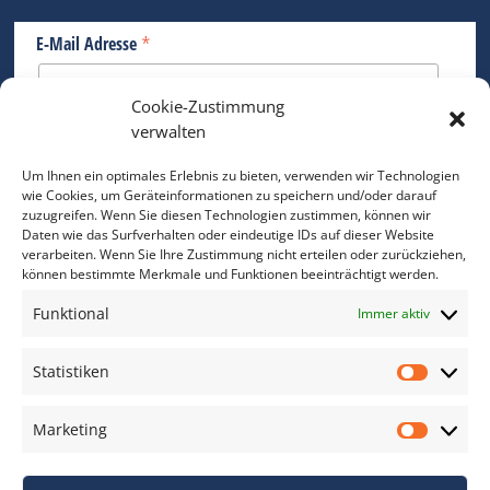
*
E-Mail Adresse
Cookie-Zustimmung
Bitte geben Sie Ihre E-Mail Adresse ein.
verwalten
*
verpflichtend
Um Ihnen ein optimales Erlebnis zu bieten, verwenden wir Technologien
wie Cookies, um Geräteinformationen zu speichern und/oder darauf
zuzugreifen. Wenn Sie diesen Technologien zustimmen, können wir
Daten wie das Surfverhalten oder eindeutige IDs auf dieser Website
verarbeiten. Wenn Sie Ihre Zustimmung nicht erteilen oder zurückziehen,
können bestimmte Merkmale und Funktionen beeinträchtigt werden.
DAS FOTO PRAXIS LEXIKON
Funktional
Immer aktiv
www.foto-praxis-lexikon.de
Statistiken
Statis
DAS FOTO PORTAL AUF FACEBOOK
Marketing
Marke