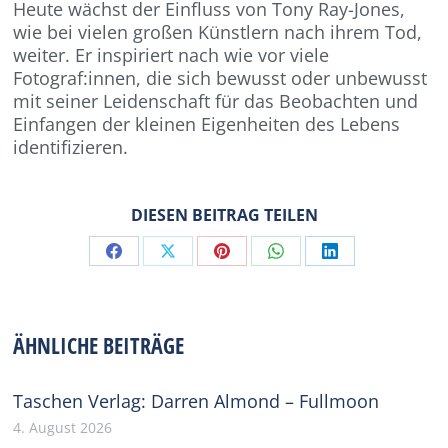
Heute wächst der Einfluss von Tony Ray-Jones,
wie bei vielen großen Künstlern nach ihrem Tod,
weiter. Er inspiriert nach wie vor viele
Fotograf:innen, die sich bewusst oder unbewusst
mit seiner Leidenschaft für das Beobachten und
Einfangen der kleinen Eigenheiten des Lebens
identifizieren.
DIESEN BEITRAG TEILEN
Share
Share
Share
Share
Share
on
on
on
on
on
Facebook
X
Pinterest
WhatsApp
LinkedIn
ÄHNLICHE BEITRÄGE
Taschen Verlag: Darren Almond – Fullmoon
4. August 2026