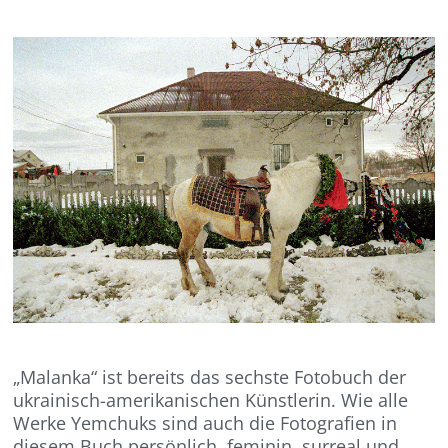
„
Malanka
“
ist
bereits
das sechste Fotobuch der
ukrainisch-amerikanischen Künstlerin. Wie alle
Werke
Yemchuks
sind auch die Fotografien in
diesem Buch
persönlich, feminin, surreal und