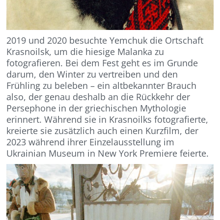
2019 und 2020 besuchte
Yemchuk
die Ortschaft
Krasnoilsk
, um die hiesige
Malanka
zu
fotografieren.
Bei dem Fest
geht es i
m Grunde
darum, den Winter zu vertreiben und den
Frühling zu beleben
–
ein altbekannter Brauch
also, der genau deshalb an die Rückkehr der
Persephone in der griechischen Mythologie
erinnert.
W
ährend sie in
Krasnoilks
fotografier
te,
kreierte
s
ie
zusätzlich
auch einen Kurzfilm, der
2023
während ihrer Einzelausstellung im
Ukrainian
Museum in New York
Premiere feierte.