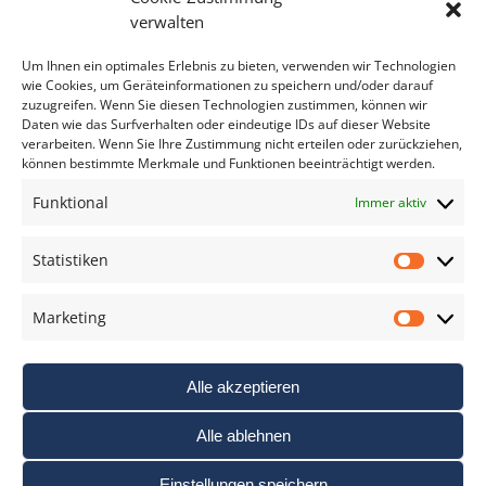
Bitte geben Sie Ihre E-Mail Adresse ein.
verwalten
*
verpflichtend
Um Ihnen ein optimales Erlebnis zu bieten, verwenden wir Technologien
wie Cookies, um Geräteinformationen zu speichern und/oder darauf
zuzugreifen. Wenn Sie diesen Technologien zustimmen, können wir
Daten wie das Surfverhalten oder eindeutige IDs auf dieser Website
verarbeiten. Wenn Sie Ihre Zustimmung nicht erteilen oder zurückziehen,
können bestimmte Merkmale und Funktionen beeinträchtigt werden.
DAS FOTO PRAXIS LEXIKON
Funktional
Immer aktiv
www.foto-praxis-lexikon.de
Statistiken
Statis
DAS FOTO PORTAL AUF FACEBOOK
Marketing
Marke
Alle akzeptieren
Alle ablehnen
Einstellungen speichern