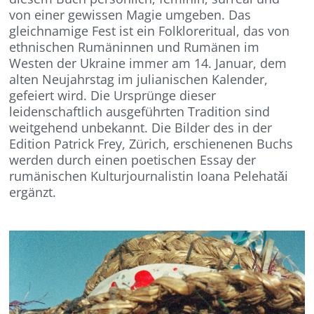
von einer gewissen Magie umgeben. Das
gleichnamige Fest ist ein Folkloreritual, das von
ethnischen Rumäninnen
und Rumänen
im
Westen der Ukraine
immer
am 14. Januar, dem
alten Neujahr
stag
im julianischen Kalender
,
gefeiert wird
.
Die Ursprünge dieser
leidenschaftlich ausgeführten Tradition sind
weitgehend unbekannt.
Die Bilder des in der
Edition Patrick F
r
ey, Zürich, erschienenen Buchs
werden durch
einen poetischen Essay der
rumänischen Kulturjournalistin Ioana
Pelehatǎi
ergänzt.