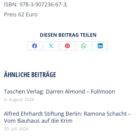
ISBN: 978-3-907236-67-
3;
Preis 62 Euro
DIESEN BEITRAG TEILEN
Share
Share
Share
Share
Share
on
on
on
on
on
Facebook
X
Pinterest
WhatsApp
LinkedIn
ÄHNLICHE BEITRÄGE
Taschen Verlag: Darren Almond – Fullmoon
4. August 2026
Alfred Ehrhardt Stiftung Berlin: Ramona Schacht –
Vom Bauhaus auf die Krim
30. Juli 2026