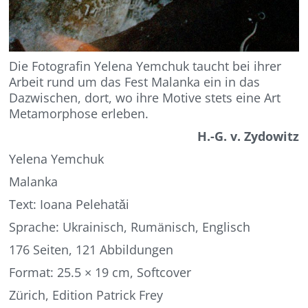
Die Fotografin
Yelena
Yemchuk
taucht bei ihrer
Arbeit
rund um das
Fest
Malanka
ein in das
Dazwischen,
dort,
wo ihre Motive stets eine Art
Metamorphose erleben.
H.-G. v. Zydowitz
Yelena
Yemchuk
Malanka
Text: Ioana
Peleh
atǎi
Sprache: Ukrainisch, Rumänisch
,
Englisch
176 Seiten, 121 Abbildungen
Format:
25.5 × 1
9
cm
,
Softcover
Zürich, Edition Patrick Frey