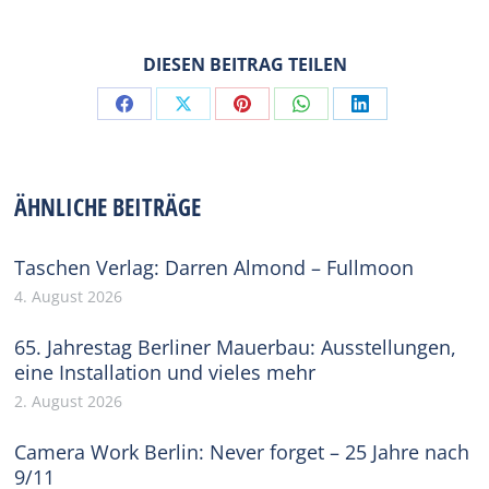
DIESEN BEITRAG TEILEN
Share
Share
Share
Share
Share
on
on
on
on
on
Facebook
X
Pinterest
WhatsApp
LinkedIn
ÄHNLICHE BEITRÄGE
Taschen Verlag: Darren Almond – Fullmoon
4. August 2026
65. Jahrestag Berliner Mauerbau: Ausstellungen,
eine Installation und vieles mehr
2. August 2026
Camera Work Berlin: Never forget – 25 Jahre nach
9/11