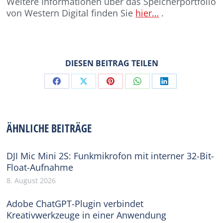
Weitere Informationen über das Speicherportfolio
von Western Digital finden Sie
hier…
.
DIESEN BEITRAG TEILEN
Share
Share
Share
Share
Share
on
on
on
on
on
Facebook
X
Pinterest
WhatsApp
LinkedIn
ÄHNLICHE BEITRÄGE
DJI Mic Mini 2S: Funkmikrofon mit interner 32-Bit-
Float-Aufnahme
8. August 2026
Adobe ChatGPT-Plugin verbindet
Kreativwerkzeuge in einer Anwendung