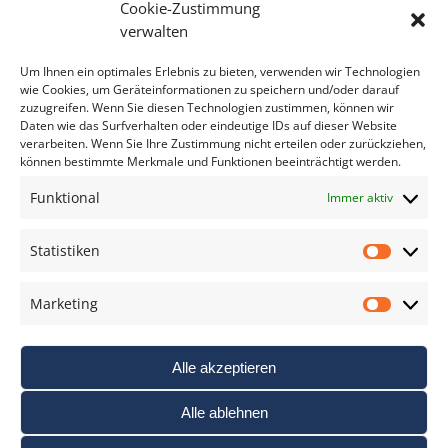
Cookie-Zustimmung
Bitte geben Sie Ihre E-Mail Adresse ein.
verwalten
*
verpflichtend
Um Ihnen ein optimales Erlebnis zu bieten, verwenden wir Technologien
wie Cookies, um Geräteinformationen zu speichern und/oder darauf
zuzugreifen. Wenn Sie diesen Technologien zustimmen, können wir
Daten wie das Surfverhalten oder eindeutige IDs auf dieser Website
verarbeiten. Wenn Sie Ihre Zustimmung nicht erteilen oder zurückziehen,
können bestimmte Merkmale und Funktionen beeinträchtigt werden.
DAS FOTO PRAXIS LEXIKON
Funktional
Immer aktiv
www.foto-praxis-lexikon.de
Statistiken
Statis
DAS FOTO PORTAL AUF FACEBOOK
Marketing
Marke
Alle akzeptieren
Alle ablehnen