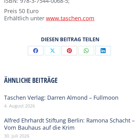
ISBN: 978-3-7544-0068-5;
Preis 50 Euro
Erhältlich unter
www.taschen.com
DIESEN BEITRAG TEILEN
Share
Share
Share
Share
Share
on
on
on
on
on
Facebook
X
Pinterest
WhatsApp
LinkedIn
ÄHNLICHE BEITRÄGE
Taschen Verlag: Darren Almond – Fullmoon
4. August 2026
Alfred Ehrhardt Stiftung Berlin: Ramona Schacht –
Vom Bauhaus auf die Krim
30. Juli 2026