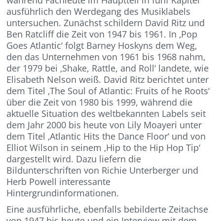
ausführlich den Werdegang des Musiklabels
untersuchen. Zunächst schildern David Ritz und
Ben Ratcliff die Zeit von 1947 bis 1961. In ‚Pop
Goes Atlantic‘ folgt Barney Hoskyns dem Weg,
den das Unternehmen von 1961 bis 1968 nahm,
der 1979 bei ‚Shake, Rattle, and Roll‘ landete, wie
Elisabeth Nelson weiß. David Ritz berichtet unter
dem Titel ‚The Soul of Atlantic: Fruits of he Roots‘
über die Zeit von 1980 bis 1999, während die
aktuelle Situation des weltbekannten Labels seit
dem Jahr 2000 bis heute von Lily Moayeri unter
dem Titel ‚Atlantic Hits the Dance Floor‘ und von
Elliot Wilson in seinem ‚Hip to the Hip Hop Tip‘
dargestellt wird. Dazu liefern die
Bildunterschriften von Richie Unterberger und
Herb Powell interessante
Hintergrundinformationen.
Eine ausführliche, ebenfalls bebilderte Zeitachse
von 1947 bis heute und ein Interview mit dem