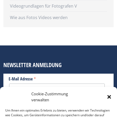
Videogrundlagen für Fotografen V
Wie aus Fotos Videos werden
NEWSLETTER ANMELDUNG
*
E-Mail Adresse
Cookie-Zustimmung
Bitte geben Sie Ihre E-Mail Adresse ein.
verwalten
*
verpflichtend
Um Ihnen ein optimales Erlebnis zu bieten, verwenden wir Technologien
wie Cookies, um Geräteinformationen zu speichern und/oder darauf