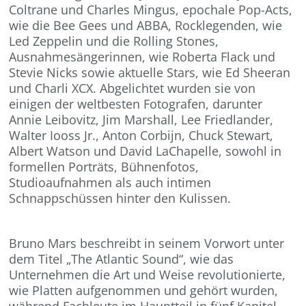
Coltrane und Charles Mingus, epochale Pop-Acts,
wie die Bee Gees und ABBA, Rocklegenden, wie
Led Zeppelin und die Rolling Stones,
Ausnahmesängerinnen, wie Roberta Flack und
Stevie Nicks sowie aktuelle Stars, wie Ed Sheeran
und Charli XCX. Abgelichtet wurden sie von
einigen der weltbesten Fotografen, darunter
Annie Leibovitz, Jim Marshall, Lee Friedlander,
Walter Iooss Jr., Anton Corbijn, Chuck Stewart,
Albert Watson und David LaChapelle, sowohl in
formellen Porträts, Bühnenfotos,
Studioaufnahmen als auch intimen
Schnappschüssen hinter den Kulissen.
Bruno Mars beschreibt in seinem Vorwort unter
dem Titel „The Atlantic Sound“, wie das
Unternehmen die Art und Weise revolutionierte,
wie Platten aufgenommen und gehört wurden,
während Fachleute im Hauptteil in fünf Kapitel