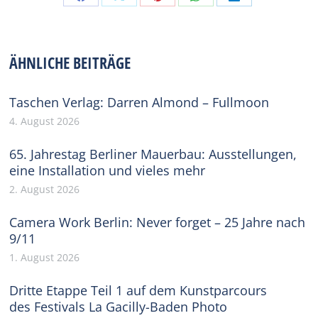
Share
Share
Share
Share
Share
on
on
on
on
on
Facebook
X
Pinterest
WhatsApp
LinkedIn
ÄHNLICHE BEITRÄGE
Taschen Verlag: Darren Almond – Fullmoon
4. August 2026
65. Jahrestag Berliner Mauerbau: Ausstellungen,
eine Installation und vieles mehr
2. August 2026
Camera Work Berlin: Never forget – 25 Jahre nach
9/11
1. August 2026
Dritte Etappe Teil 1 auf dem Kunstparcours
des Festivals La Gacilly-Baden Photo