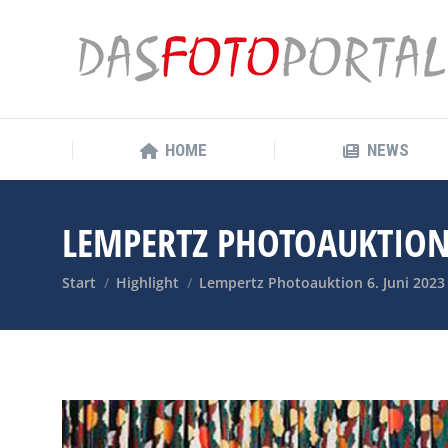
HOME
NEWS
HOME
NEWS
LEMPERTZ PHOTOAUKTION 
Sie befinden sich hier:
Start
Highlight
Lempertz Photoauktion 6. Juni 2023