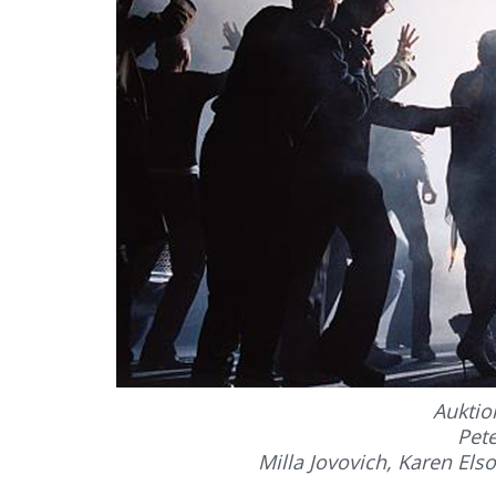
Auktio
Pet
Milla Jovovich, Karen Elso