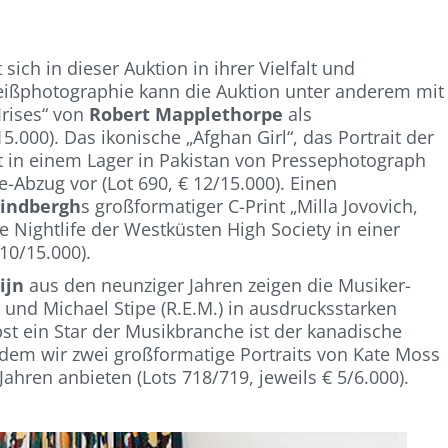
ich in dieser Auktion in ihrer Vielfalt und
eißphotographie kann die Auktion unter anderem mit
Irises“ von
Robert Mapplethorpe
als
5.000). Das ikonische „Afghan Girl“, das Portrait der
t in einem Lager in Pakistan von Pressephotograph
me-Abzug vor (Lot 690, € 12/15.000). Einen
Lindbergh
s großformatiger C-Print „Milla Jovovich,
 Nightlife der Westküsten High Society in einer
 10/15.000).
ijn
aus den neunziger Jahren zeigen die Musiker-
) und Michael Stipe (R.E.M.) in ausdrucksstarken
elbst ein Star der Musikbranche ist der kanadische
 dem wir zwei großformatige Portraits von Kate Moss
hren anbieten (Lots 718/719, jeweils € 5/6.000).