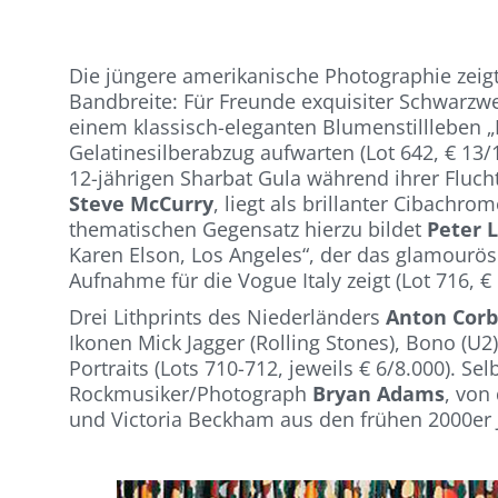
Die jüngere amerikanische Photographie zeigt s
Bandbreite: Für Freunde exquisiter Schwarzw
einem klassisch-eleganten Blumenstillleben „
Gelatinesilberabzug aufwarten (Lot 642, € 13/1
12-jährigen Sharbat Gula während ihrer Fluch
Steve McCurry
, liegt als brillanter Cibachro
thematischen Gegensatz hierzu bildet
Peter 
Karen Elson, Los Angeles“, der das glamouröse
Aufnahme für die Vogue Italy zeigt (Lot 716, €
Drei Lithprints des Niederländers
Anton Corb
Ikonen Mick Jagger (Rolling Stones), Bono (U2
Portraits (Lots 710-712, jeweils € 6/8.000). S
Rockmusiker/Photograph
Bryan Adams
, von
und Victoria Beckham aus den frühen 2000er Ja