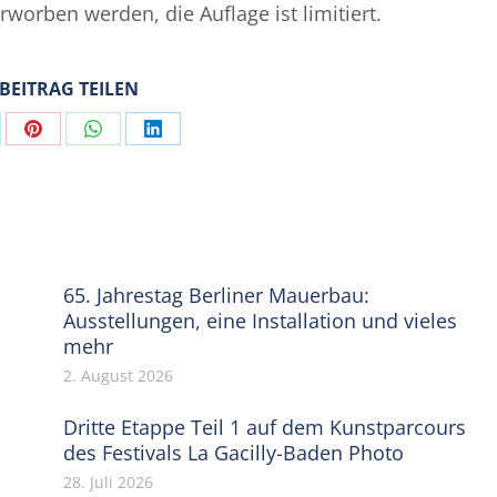
rworben werden, die Auflage ist limitiert.
 BEITRAG TEILEN
are
Share
Share
Share
on
on
on
Pinterest
WhatsApp
LinkedIn
65. Jahrestag Berliner Mauerbau:
Ausstellungen, eine Installation und vieles
mehr
2. August 2026
Dritte Etappe Teil 1 auf dem Kunstparcours
des Festivals La Gacilly-Baden Photo
28. Juli 2026