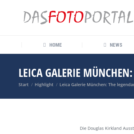
HOME
NEWS
HOME
NEWS
LEICA GALERIE MÜNCHEN
Sie befinden sich hier:
Start
Highlight
Leica Galerie München: The legend
Die Douglas Kirkland Auss