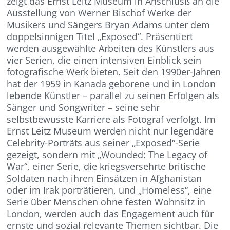
zeigt das Ernst Leitz Museum in Anschlusß an die
Ausstellung von Werner Bischof Werke der
Musikers und Sängers Bryan Adams unter dem
doppelsinnigen Titel „Exposed“. Präsentiert
werden ausgewählte Arbeiten des Künstlers aus
vier Serien, die einen intensiven Einblick sein
fotografische Werk bieten. Seit den 1990er-Jahren
hat der 1959 in Kanada geborene und in London
lebende Künstler – parallel zu seinen Erfolgen als
Sänger und Songwriter – seine sehr
selbstbewusste Karriere als Fotograf verfolgt. Im
Ernst Leitz Museum werden nicht nur legendäre
Celebrity-Porträts aus seiner „Exposed“-Serie
gezeigt, sondern mit „Wounded: The Legacy of
War“, einer Serie, die kriegsversehrte britische
Soldaten nach ihren Einsätzen in Afghanistan
oder im Irak porträtieren, und „Homeless“, eine
Serie über Menschen ohne festen Wohnsitz in
London, werden auch das Engagement auch für
ernste und sozial relevante Themen sichtbar. Die