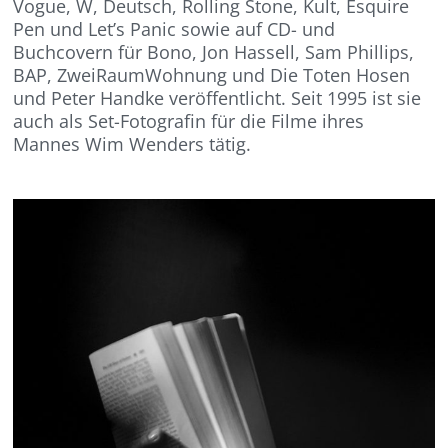
Vogue, W, Deutsch, Rolling Stone, Kult, Esquire
Pen und Let’s Panic sowie auf CD- und
Buchcovern für Bono, Jon Hassell, Sam Phillips,
BAP, ZweiRaumWohnung und Die Toten Hosen
und Peter Handke veröffentlicht. Seit 1995 ist sie
auch als Set-Fotografin für die Filme ihres
Mannes Wim Wenders tätig.