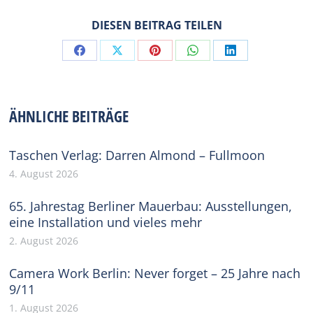
DIESEN BEITRAG TEILEN
Share
Share
Share
Share
Share
on
on
on
on
on
Facebook
X
Pinterest
WhatsApp
LinkedIn
ÄHNLICHE BEITRÄGE
Taschen Verlag: Darren Almond – Fullmoon
4. August 2026
65. Jahrestag Berliner Mauerbau: Ausstellungen,
eine Installation und vieles mehr
2. August 2026
Camera Work Berlin: Never forget – 25 Jahre nach
9/11
1. August 2026