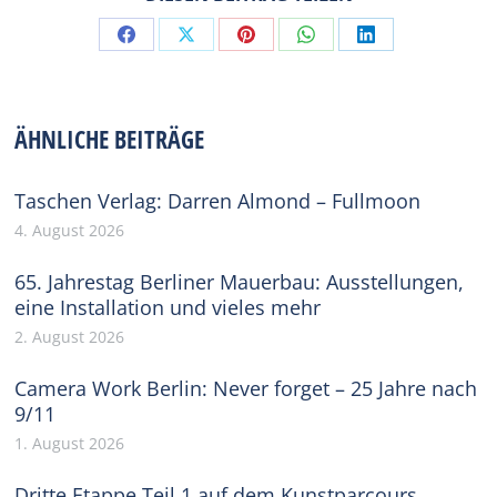
Share
Share
Share
Share
Share
on
on
on
on
on
Facebook
X
Pinterest
WhatsApp
LinkedIn
ÄHNLICHE BEITRÄGE
Taschen Verlag: Darren Almond – Fullmoon
4. August 2026
65. Jahrestag Berliner Mauerbau: Ausstellungen,
eine Installation und vieles mehr
2. August 2026
Camera Work Berlin: Never forget – 25 Jahre nach
9/11
1. August 2026
Dritte Etappe Teil 1 auf dem Kunstparcours