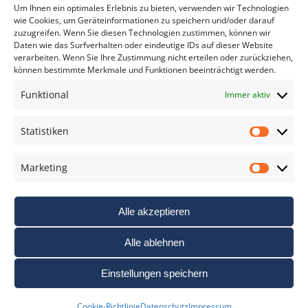
*
verpflichtend
Um Ihnen ein optimales Erlebnis zu bieten, verwenden wir Technologien
wie Cookies, um Geräteinformationen zu speichern und/oder darauf
zuzugreifen. Wenn Sie diesen Technologien zustimmen, können wir
Daten wie das Surfverhalten oder eindeutige IDs auf dieser Website
verarbeiten. Wenn Sie Ihre Zustimmung nicht erteilen oder zurückziehen,
können bestimmte Merkmale und Funktionen beeinträchtigt werden.
DAS FOTO PRAXIS LEXIKON
Funktional
Immer aktiv
www.foto-praxis-lexikon.de
Statistiken
Statis
DAS FOTO PORTAL AUF FACEBOOK
Marketing
Marke
Alle akzeptieren
Alle ablehnen
Einstellungen speichern
Nutzungsbedigungen / AGB’s
Impressum
Datenschutz
Cookie-Richtlinie
Datenschutz
Impressum