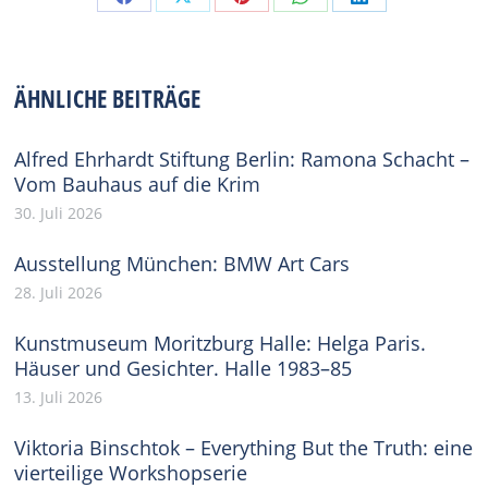
Share
Share
Share
Share
Share
on
on
on
on
on
Facebook
X
Pinterest
WhatsApp
LinkedIn
ÄHNLICHE BEITRÄGE
Alfred Ehrhardt Stiftung Berlin: Ramona Schacht –
Vom Bauhaus auf die Krim
30. Juli 2026
Ausstellung München: BMW Art Cars
28. Juli 2026
Kunstmuseum Moritzburg Halle: Helga Paris.
Häuser und Gesichter. Halle 1983–85
13. Juli 2026
Viktoria Binschtok – Everything But the Truth: eine
vierteilige Workshopserie