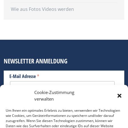
Wie aus Fotos Videos werden
NEWSLETTER ANMELDUNG
*
E-Mail Adresse
Cookie-Zustimmung
Bitte geben Sie Ihre E-Mail Adresse ein.
verwalten
*
verpflichtend
Um Ihnen ein optimales Erlebnis zu bieten, verwenden wir Technologien
wie Cookies, um Geräteinformationen zu speichern und/oder darauf
zuzugreifen. Wenn Sie diesen Technologien zustimmen, können wir
Daten wie das Surfverhalten oder eindeutige IDs auf dieser Website