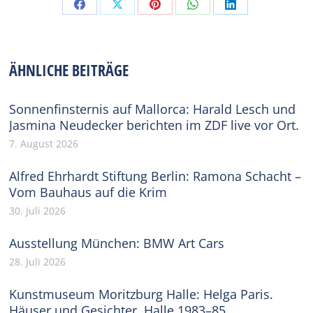
Share
Share
Share
Share
Share
on
on
on
on
on
Facebook
X
Pinterest
WhatsApp
LinkedIn
ÄHNLICHE BEITRÄGE
Sonnenfinsternis auf Mallorca: Harald Lesch und
Jasmina Neudecker berichten im ZDF live vor Ort.
7. August 2026
Alfred Ehrhardt Stiftung Berlin: Ramona Schacht –
Vom Bauhaus auf die Krim
30. Juli 2026
Ausstellung München: BMW Art Cars
28. Juli 2026
Kunstmuseum Moritzburg Halle: Helga Paris.
Häuser und Gesichter. Halle 1983–85