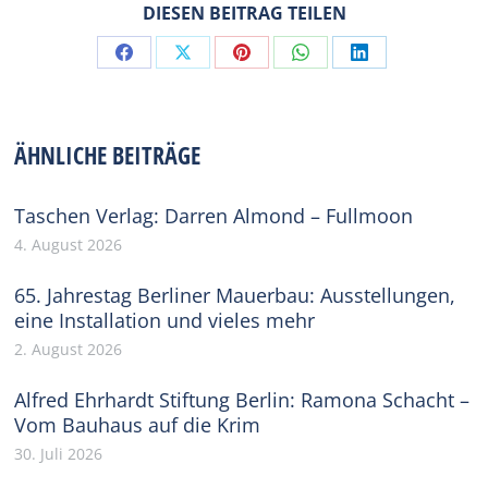
DIESEN BEITRAG TEILEN
Share
Share
Share
Share
Share
on
on
on
on
on
Facebook
X
Pinterest
WhatsApp
LinkedIn
ÄHNLICHE BEITRÄGE
Taschen Verlag: Darren Almond – Fullmoon
4. August 2026
65. Jahrestag Berliner Mauerbau: Ausstellungen,
eine Installation und vieles mehr
2. August 2026
Alfred Ehrhardt Stiftung Berlin: Ramona Schacht –
Vom Bauhaus auf die Krim
30. Juli 2026