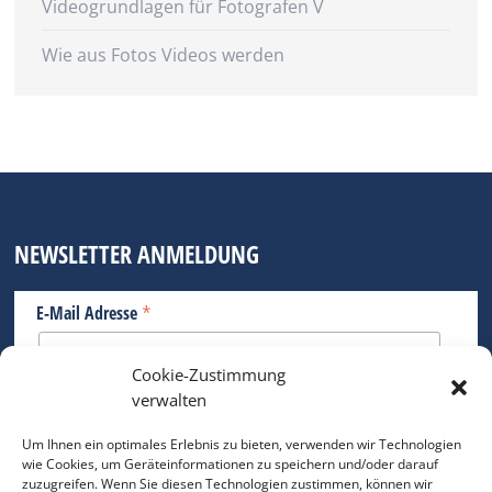
Videogrundlagen für Fotografen V
Wie aus Fotos Videos werden
NEWSLETTER ANMELDUNG
*
E-Mail Adresse
Cookie-Zustimmung
Bitte geben Sie Ihre E-Mail Adresse ein.
verwalten
*
verpflichtend
Um Ihnen ein optimales Erlebnis zu bieten, verwenden wir Technologien
wie Cookies, um Geräteinformationen zu speichern und/oder darauf
zuzugreifen. Wenn Sie diesen Technologien zustimmen, können wir